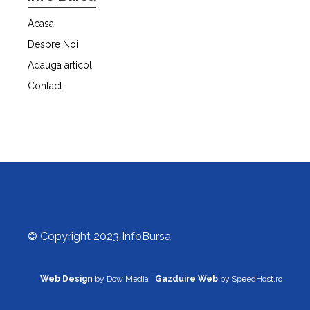
Acasa
Despre Noi
Adauga articol
Contact
© Copyright 2023 InfoBursa
Web Design
by Dow Media |
Gazduire Web
by SpeedHost.ro