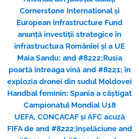
Cornerstone International şi
European Infrastructure Fund
anunţă investiţii strategice în
infrastructura României şi a UE
Maia Sandu: and #8222;Rusia
poartă întreaga vină and #8221; în
explozia dronei din sudul Moldovei
Handbal feminin: Spania a câştigat
Campionatul Mondial U18
UEFA, CONCACAF şi AFC acuză
FIFA de and #8222;înşelăciune and