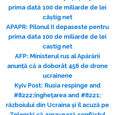
prima dată 100 de miliarde de lei
câştig net
APAPR: Pilonul II depaseste pentru
prima data 100 de miliarde de lei
castig net
AFP: Ministerul rus al Apărării
anunţă că a doborât 456 de drone
ucrainene
Kyiv Post: Rusia respinge and
#8222;îngheţarea and #8221;
războiului din Ucraina şi îl acuză pe
Zelenski că agravează conflictul