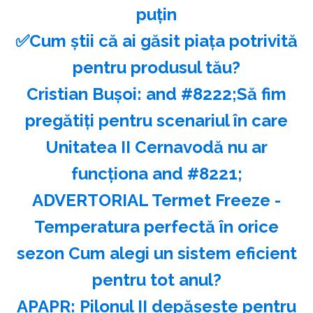
puţin
✅Cum știi că ai găsit piața potrivită
pentru produsul tău?
Cristian Buşoi: and #8222;Să fim
pregătiţi pentru scenariul în care
Unitatea II Cernavodă nu ar
funcţiona and #8221;
ADVERTORIAL Termet Freeze -
Temperatura perfectă în orice
sezon Cum alegi un sistem eficient
pentru tot anul?
APAPR: Pilonul II depăşeşte pentru