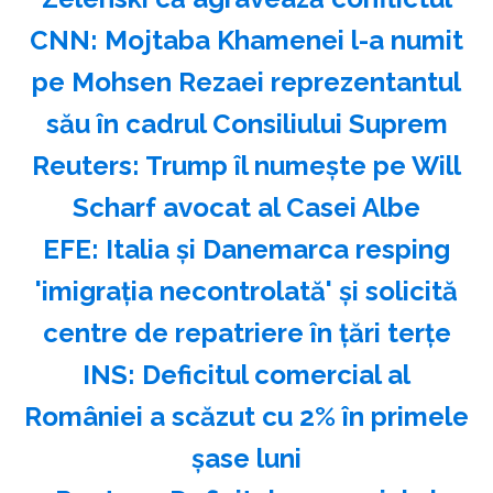
CNN: Mojtaba Khamenei l-a numit
pe Mohsen Rezaei reprezentantul
său în cadrul Consiliului Suprem
Reuters: Trump îl numeşte pe Will
Scharf avocat al Casei Albe
EFE: Italia şi Danemarca resping
'imigraţia necontrolată' şi solicită
centre de repatriere în ţări terţe
INS: Deficitul comercial al
României a scăzut cu 2% în primele
şase luni