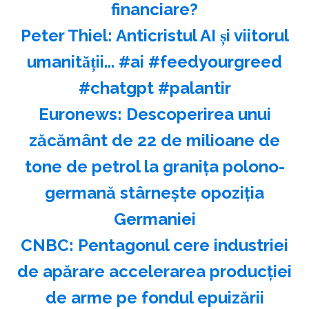
financiare?
Peter Thiel: Anticristul AI și viitorul
umanității... #ai #feedyourgreed
#chatgpt #palantir
Euronews: Descoperirea unui
zăcământ de 22 de milioane de
tone de petrol la graniţa polono-
germană stârneşte opoziţia
Germaniei
CNBC: Pentagonul cere industriei
de apărare accelerarea producţiei
de arme pe fondul epuizării