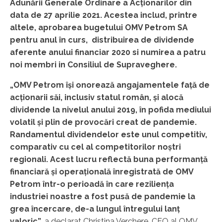
Adunării Generale Ordinare a Acționarilor din
data de 27 aprilie 2021. Acestea includ, printre
altele, aprobarea bugetului OMV Petrom SA
pentru anul în curs, distribuirea de dividende
aferente anului financiar 2020 si numirea a patru
noi membri in Consiliul de Supraveghere.
„OMV Petrom își onorează angajamentele față de
acționarii săi, inclusiv statul român, și alocă
dividende la nivelul anului 2019, în pofida mediului
volatil și plin de provocări creat de pandemie.
Randamentul dividendelor este unul competitiv,
comparativ cu cel al competitorilor noștri
regionali. Acest lucru reflectă buna performanță
financiară și operațională înregistrată de OMV
Petrom într-o perioadă în care reziliența
industriei noastre a fost pusă de pandemie la
grea încercare, de-a lungul întregului lanț
valoric”
, a declarat Christina Verchere, CEO al OMV