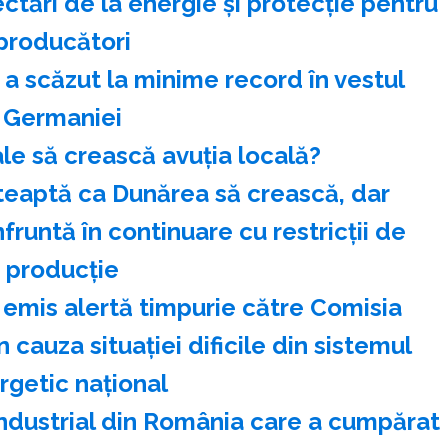
tări de la energie şi protecţie pentru
producători
i a scăzut la minime record în vestul
Germaniei
ale să crească avuția locală?
teaptă ca Dunărea să crească, dar
fruntă în continuare cu restricţii de
producţie
mis alertă timpurie către Comisia
 cauza situației dificile din sistemul
rgetic național
ndustrial din România care a cumpărat