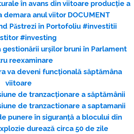
rale în avans din viitoare producție a
a demara anul viitor DOCUMENT
̂nd Păstrezi în Portofoliu #investitii
stitor #investing
 gestionării urşilor bruni în Parlament
ru reexaminare
ra va deveni funcţională săptămâna
viitoare
siune de tranzacţionare a săptămânii
siune de tranzactionare a saptamanii
de punere în siguranţă a blocului din
plozie durează circa 50 de zile