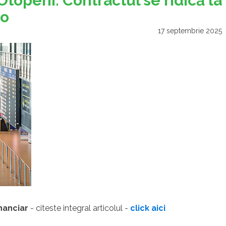
Otopeni. Contractul se ridică la
ro
17 septembrie 2025
inanciar
- citeste integral articolul -
click aici