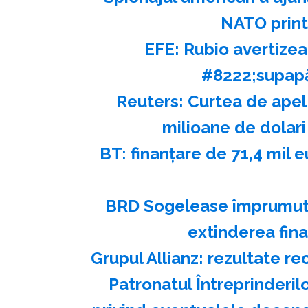
NATO printr
EFE: Rubio avertizea
#8222;supapă
Reuters: Curtea de apel
milioane de dolari 
BT: finanţare de 71,4 mil 
BRD Sogelease împrumută
extinderea fina
Grupul Allianz: rezultate r
Patronatul Întreprinderil