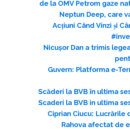
de la OMV Petrom gaze natu
Neptun Deep, care v
Acțiuni Când Vinzi și Ca
#inve
Nicuşor Dan a trimis legea
pent
Guvern: Platforma e-Ter
Scăderi la BVB în ultima se
Scaderi la BVB in ultima se
Ciprian Ciucu: Lucrările 
Rahova afectat de ex