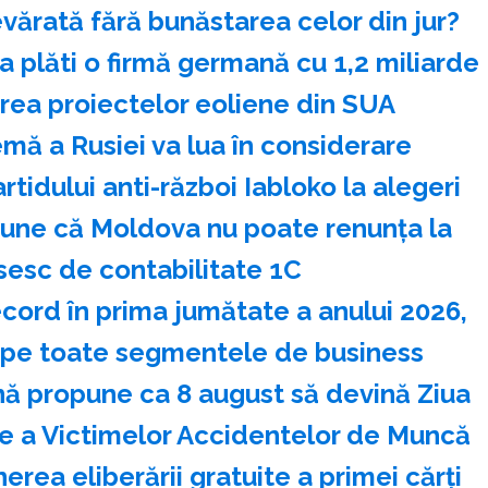
vărată fără bunăstarea celor din jur?
 plăti o firmă germană cu 1,2 miliarde
irea proiectelor eoliene din SUA
mă a Rusiei va lua în considerare
artidului anti-război Iabloko la alegeri
pune că Moldova nu poate renunţa la
sesc de contabilitate 1C
ecord în prima jumătate a anului 2026,
 pe toate segmentele de business
ă propune ca 8 august să devină Ziua
a Victimelor Accidentelor de Muncă
rea eliberării gratuite a primei cărţi