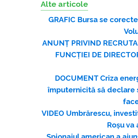
Alte articole
GRAFIC Bursa se corectea
Vol
ANUNŢ PRIVIND RECRUTA
FUNCŢIEI DE DIRECTO
DOCUMENT Criza energet
împuternicită să declare s
face
VIDEO Umbrărescu, investiț
Roșu va 
Spionajul american a ajuns