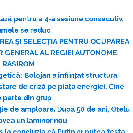
ză pentru a 4-a sesiune consecutiv.
umele se reduc
REA ŞI SELECŢIA PENTRU OCUPAREA
R GENERAL AL REGIEI AUTONOME
RASIROM
ică: Bolojan a înființat structura
tare de criză pe piața energiei. Cine
 parte din grup
ie de amploare. După 50 de ani, Oțelu
avea un laminor nou
 la concluzia că Putin ar putea testa