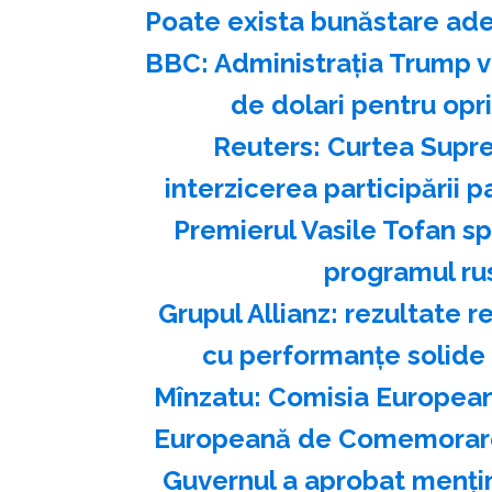
Poate exista bunăstare ade
BBC: Administraţia Trump va
de dolari pentru opr
Reuters: Curtea Supre
interzicerea participării p
Premierul Vasile Tofan s
programul ru
Grupul Allianz: rezultate r
cu performanțe solide
Mînzatu: Comisia European
Europeană de Comemorare 
Guvernul a aprobat menţine