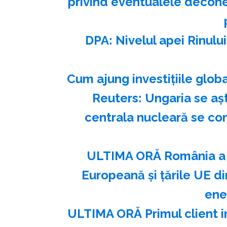
privind eventualele deconec
DPA: Nivelul apei Rinulu
Cum ajung investițiile glob
Reuters: Ungaria se aş
centrala nucleară se con
ULTIMA ORĂ România a e
Europeană și țările UE din
ene
ULTIMA ORĂ Primul client i