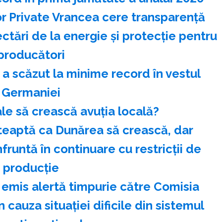
or Private Vrancea cere transparenţă
tări de la energie şi protecţie pentru
producători
i a scăzut la minime record în vestul
Germaniei
ale să crească avuția locală?
teaptă ca Dunărea să crească, dar
fruntă în continuare cu restricţii de
producţie
mis alertă timpurie către Comisia
 cauza situației dificile din sistemul