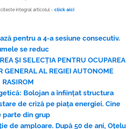
- citeste integral articolul -
click aici
ză pentru a 4-a sesiune consecutiv.
umele se reduc
REA ŞI SELECŢIA PENTRU OCUPAREA
R GENERAL AL REGIEI AUTONOME
RASIROM
ică: Bolojan a înființat structura
tare de criză pe piața energiei. Cine
 parte din grup
ie de amploare. După 50 de ani, Oțelu