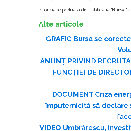
Informatie preluata din publicatia "
Bursa
" 
Alte articole
GRAFIC Bursa se corectea
Vol
ANUNŢ PRIVIND RECRUTA
FUNCŢIEI DE DIRECTO
DOCUMENT Criza energet
împuternicită să declare s
face
VIDEO Umbrărescu, investiț