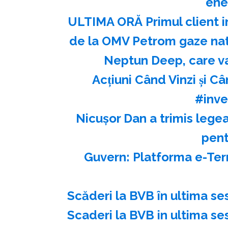
ene
ULTIMA ORĂ Primul client i
de la OMV Petrom gaze natu
Neptun Deep, care v
Acțiuni Când Vinzi și Ca
#inve
Nicuşor Dan a trimis legea
pent
Guvern: Platforma e-Ter
Scăderi la BVB în ultima se
Scaderi la BVB in ultima se