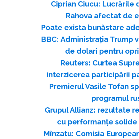
Ciprian Ciucu: Lucrările 
Rahova afectat de ex
Poate exista bunăstare ade
BBC: Administraţia Trump va
de dolari pentru opr
Reuters: Curtea Supre
interzicerea participării p
Premierul Vasile Tofan s
programul ru
Grupul Allianz: rezultate r
cu performanțe solide
Mînzatu: Comisia European