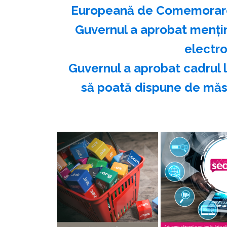
Europeană de Comemorare 
Guvernul a aprobat menţine
electro
Guvernul a aprobat cadrul 
să poată dispune de măsu