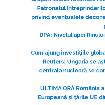
Patronatul Întreprinderil
privind eventualele deconec
DPA: Nivelul apei Rinulu
Cum ajung investițiile glob
Reuters: Ungaria se aş
centrala nucleară se con
ULTIMA ORĂ România a e
Europeană și țările UE din