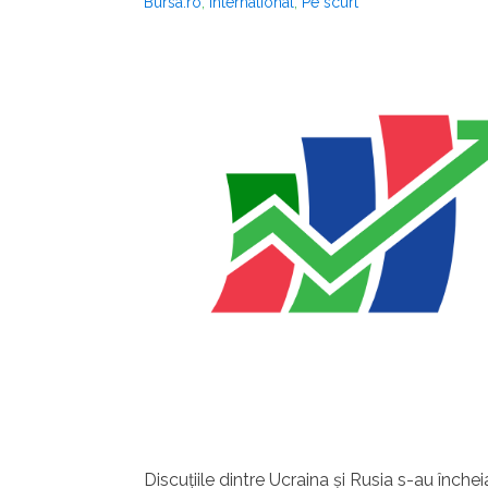
Bursa.ro
,
International
,
Pe scurt
Discuţiile dintre Ucraina şi Rusia s-au înche