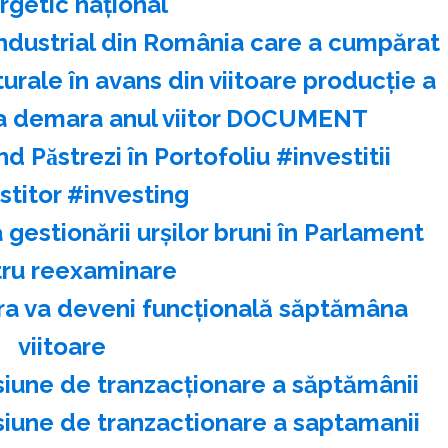
rgetic național
ndustrial din România care a cumpărat
rale în avans din viitoare producție a
a demara anul viitor DOCUMENT
̂nd Păstrezi în Portofoliu #investitii
stitor #investing
 gestionării urşilor bruni în Parlament
ru reexaminare
ra va deveni funcţională săptămâna
viitoare
siune de tranzacţionare a săptămânii
siune de tranzactionare a saptamanii