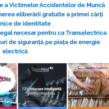
a Victimelor Accidentelor de Muncă
rea eliberării gratuite a primei cărţi
nice de identitate
legal necesar pentru ca Transelectrica
ri de siguranţă pe piaţa de energie
electrică