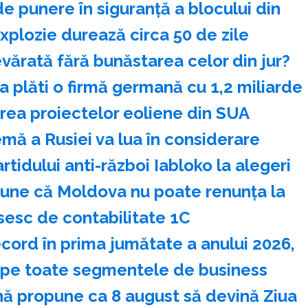
de punere în siguranţă a blocului din
plozie durează circa 50 de zile
vărată fără bunăstarea celor din jur?
 plăti o firmă germană cu 1,2 miliarde
irea proiectelor eoliene din SUA
mă a Rusiei va lua în considerare
artidului anti-război Iabloko la alegeri
pune că Moldova nu poate renunţa la
sesc de contabilitate 1C
ecord în prima jumătate a anului 2026,
 pe toate segmentele de business
ă propune ca 8 august să devină Ziua