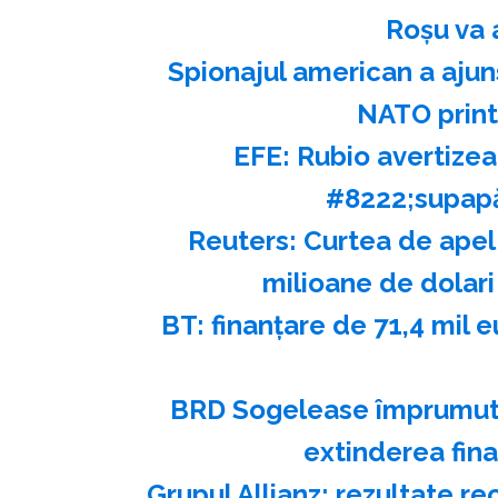
Roșu va 
Spionajul american a ajuns
NATO printr
EFE: Rubio avertizea
#8222;supapă
Reuters: Curtea de apel
milioane de dolari 
BT: finanţare de 71,4 mil 
BRD Sogelease împrumută
extinderea fina
Grupul Allianz: rezultate r