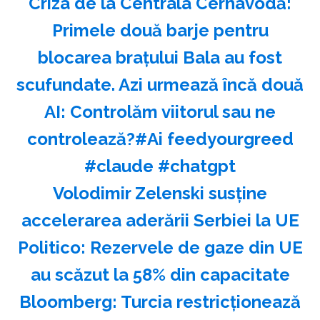
Criza de la Centrala Cernavodă:
Primele două barje pentru
blocarea brațului Bala au fost
scufundate. Azi urmează încă două
AI: Controlăm viitorul sau ne
controlează?#Ai feedyourgreed
#claude #chatgpt
Volodimir Zelenski susţine
accelerarea aderării Serbiei la UE
Politico: Rezervele de gaze din UE
au scăzut la 58% din capacitate
Bloomberg: Turcia restricţionează