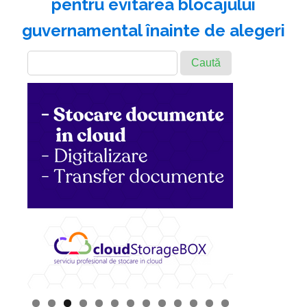
pentru evitarea blocajului
guvernamental înainte de alegeri