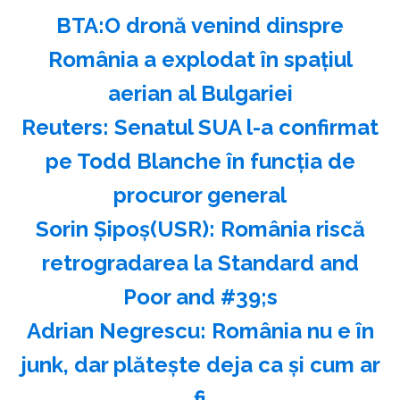
BTA:O dronă venind dinspre
România a explodat în spaţiul
aerian al Bulgariei
Reuters: Senatul SUA l-a confirmat
pe Todd Blanche în funcţia de
procuror general
Sorin Şipoş(USR): România riscă
retrogradarea la Standard and
Poor and #39;s
Adrian Negrescu: România nu e în
junk, dar plăteşte deja ca şi cum ar
fi