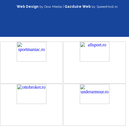
Web Design
by Dow Media |
Gazduire Web
by SpeedHost.ro