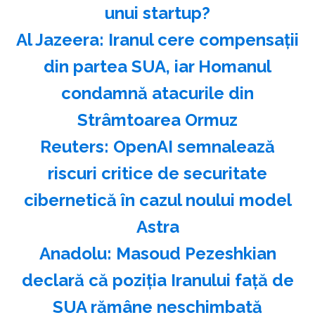
unui startup?
Al Jazeera: Iranul cere compensaţii
din partea SUA, iar Homanul
condamnă atacurile din
Strâmtoarea Ormuz
Reuters: OpenAI semnalează
riscuri critice de securitate
cibernetică în cazul noului model
Astra
Anadolu: Masoud Pezeshkian
declară că poziţia Iranului faţă de
SUA rămâne neschimbată