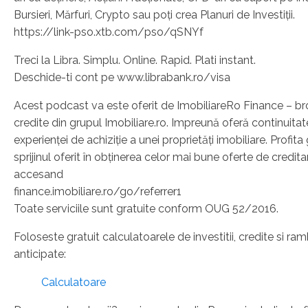
Bursieri, Mărfuri, Crypto sau poți crea Planuri de Investiții.
https://link-pso.xtb.com/pso/qSNYf
Treci la Libra. Simplu. Online. Rapid. Plati instant.
Deschide-ti cont pe www.librabank.ro/visa
Acest podcast va este oferit de ImobiliareRo Finance – br
credite din grupul Imobiliare.ro. Impreună oferă continuitat
experienței de achiziție a unei proprietăți imobiliare. Profita
sprijinul oferit în obținerea celor mai bune oferte de credita
accesand
finance.imobiliare.ro/go/referrer1
Toate serviciile sunt gratuite conform OUG 52/2016.
Foloseste gratuit calculatoarele de investitii, credite si ram
anticipate:
Calculatoare