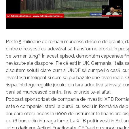
Peste 5 milioane de români muncesc dincolo de granițe, da
dintre ei reușesc cu adevărat să transforme efortul în pros
pe termen lung? În acest episod, demontăm capcanele fin
nevăzute ale diasporei. Fie că ești în UK, Germania, Italia s
discutam solutii clare: cum si UNDE să cumperi o casă, c
investești inteligent si cum să pui bazele unei averi reale. 
risipa, înțelege regulile jocului din țara adoptivă și învață c
banii să muncească pentru tine, oriunde te-ai afla!.
Podcast sponsorizat de compania de investiții XTB Româ
este o companie listată la bursă, cu sediu în România de p
ani, care oferă acces la 6000 de instrumente financiare dis
pe 16 burse din întreaga lume. La XTB poți investi în Acțiun
uri cu deținere, Acțiuni Fracționate, CFD-uri cu suport pe Ind