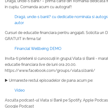
Draga, unde-s banii? – prima carte din Romania dedicata f
in cuplu. Comanda acum cu autograf!
Dragă, unde-s banii? cu dedicatie nominala si autogr
autor
Cursuri de educatie financiara pentru angajati. Solicita u
GRATUIT in firma ta!
Financial Wellbeing DEMO
Invita-ti prietenii si cunoscuții in grupul Viata si Banii - mar
educatie financiara live de luni ora 20.00.
https://www.facebook.com/groups/viata.si.banii/
▶️ Urmareste restul episoadelor de pana acum pe:
Video
Asculta podcast-ul Viata si Banii pe Spotify, Apple Podcast
Google Podcast