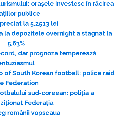
urismului: oraşele investesc în răcirea
aţiilor publice
reciat la 5,2513 lei
a depozitele overnight a stagnat la
5,63%
record, dar prognoza temperează
entuziasmul
op of South Korean football: police raid
he Federation
fotbalului sud-coreean: poliţia a
ziţionat Federaţia
eg românii vopseaua