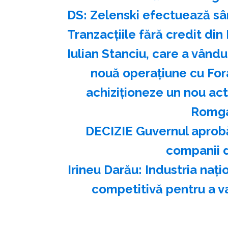
DS: Zelenski efectuează sâm
Tranzacțiile fără credit din
Iulian Stanciu, care a vându
nouă operațiune cu For
achiziționeze un nou ac
Romga
DECIZIE Guvernul aprobă
companii d
Irineu Darău: Industria naţ
competitivă pentru a va