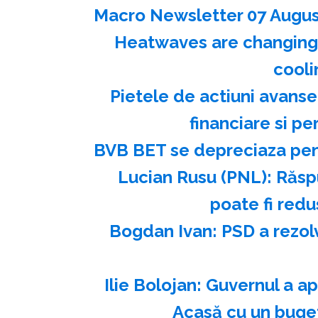
Macro Newsletter 07 Augus
Heatwaves are changing th
cooli
Pietele de actiuni avansea
financiare si p
BVB BET se depreciaza pent
Lucian Rusu (PNL): Răspu
poate fi redu
Bogdan Ivan: PSD a rezol
Ilie Bolojan: Guvernul a 
Acasă cu un buge