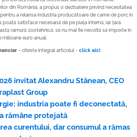
rilor din România, a propus o dezbatere privind necesitatea
iare pentru a relansa industria producătoare de carne de porc în
 poată satisface necesarul de pe piaţa internă, iar ţara
eastă ramură zootehnică, să nu mai fie nevoită să importe în
 milioane euro anual.
inanciar
- citeste integral articolul -
click aici
2026 invitat Alexandru Stânean, CEO
raplast Group
ergie: industria poate fi deconectată,
ia rămâne protejată
rea curentului, dar consumul a rămas