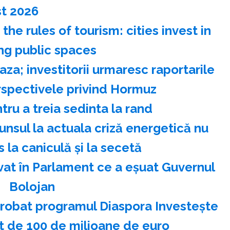
t 2026
e rules of tourism: cities invest in
ng public spaces
za; investitorii urmaresc raportarile
erspectivele privind Hormuz
ru a treia sedinta la rand
nsul la actuala criză energetică nu
s la caniculă şi la secetă
vat în Parlament ce a eşuat Guvernul
Bolojan
aprobat programul Diaspora Investeşte
t de 100 de milioane de euro