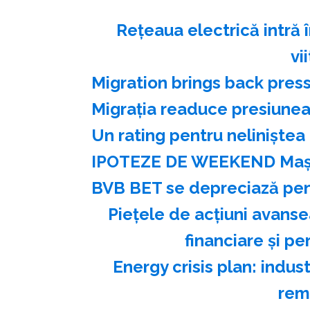
Reţeaua electrică intră î
vi
Migration brings back pres
Migraţia readuce presiunea
Un rating pentru neliniştea
IPOTEZE DE WEEKEND Maşi
BVB BET se depreciază pent
Pieţele de acţiuni avanse
financiare şi p
Energy crisis plan: indu
rem