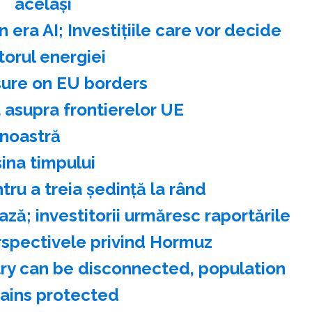
acelaşi
n era AI; Investiţiile care vor decide
itorul energiei
sure on EU borders
 asupra frontierelor UE
 noastră
na timpului
ru a treia şedinţă la rând
ază; investitorii urmăresc raportările
erspectivele privind Hormuz
stry can be disconnected, population
ains protected