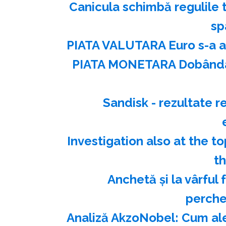
Canicula schimbă regulile t
sp
PIATA VALUTARA Euro s-a ap
PIATA MONETARA Dobânda l
Sandisk - rezultate 
Investigation also at the t
t
Anchetă şi la vârful 
perche
Analiză AkzoNobel: Cum al