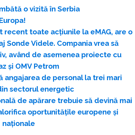
bătă o vizită în Serbia
 Europa!
t recent toate acțiunile la eMAG, are o
aj Sonde Videle. Compania vrea să
tiv, având de asemenea proiecte cu
z și OMV Petrom
 angajarea de personal la trei mari
in sectorul energetic
ională de apărare trebuie să devină mai
lorifica oportunităţile europene şi
naţionale