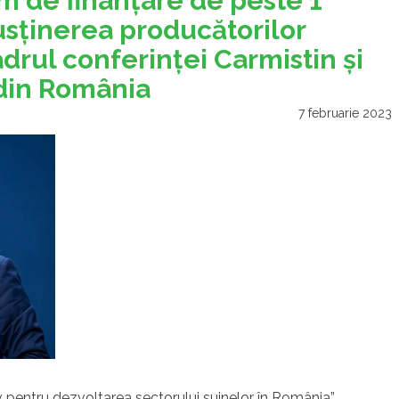
m de finanţare de peste 1
usţinerea producătorilor
drul conferinţei Carmistin şi
 din România
7 februarie 2023
v pentru dezvoltarea sectorului suinelor în România”,