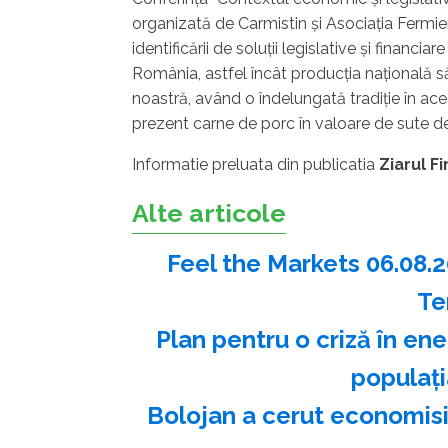
organizată de Carmistin şi Asociaţia Fermie
identificării de soluţii legislative şi financ
România, astfel încât producţia naţională să
noastră, având o îndelungată tradiţie în ac
prezent carne de porc în valoare de sute de
Informatie preluata din publicatia
Ziarul F
Alte articole
Feel the Markets 06.08.
Te
Plan pentru o criză în en
populaţ
Bolojan a cerut economisi