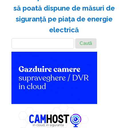
să poată dispune de măsuri de
siguranţă pe piaţa de energie
electrică