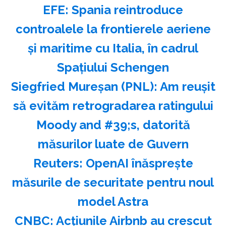
EFE: Spania reintroduce
controalele la frontierele aeriene
şi maritime cu Italia, în cadrul
Spaţiului Schengen
Siegfried Mureşan (PNL): Am reuşit
să evităm retrogradarea ratingului
Moody and #39;s, datorită
măsurilor luate de Guvern
Reuters: OpenAI înăspreşte
măsurile de securitate pentru noul
model Astra
CNBC: Acţiunile Airbnb au crescut