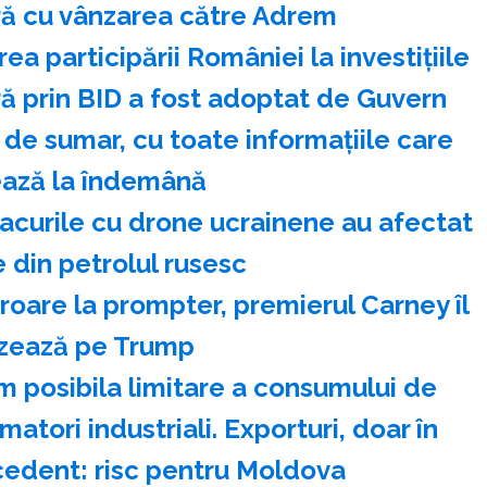
ră cu vânzarea către Adrem
ea participării României la investiţiile
ră prin BID a fost adoptat de Guvern
de sumar, cu toate informaţiile care
ază la îndemână
tacurile cu drone ucrainene au afectat
e din petrolul rusesc
roare la prompter, premierul Carney îl
izează pe Trump
m posibila limitare a consumului de
atori industriali. Exporturi, doar în
dent: risc pentru Moldova