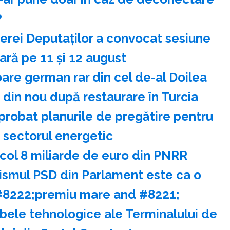
?
erei Deputaţilor a convocat sesiune
ară pe 11 şi 12 august
are german rar din cel de-al Doilea
din nou după restaurare în Turcia
aprobat planurile de pregătire pentru
în sectorul energetic
icol 8 miliarde de euro din PNRR
ismul PSD din Parlament este ca o
 #8222;premiu mare and #8221;
obele tehnologice ale Terminalului de