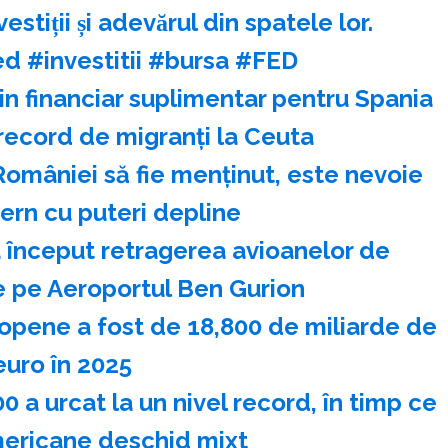
tiții și adevărul din spatele lor.
d #investitii #bursa #FED
in financiar suplimentar pentru Spania
record de migranţi la Ceuta
României să fie menţinut, este nevoie
ern cu puteri depline
 început retragerea avioanelor de
e pe Aeroportul Ben Gurion
ropene a fost de 18,800 de miliarde de
euro în 2025
 a urcat la un nivel record, în timp ce
ericane deschid mixt