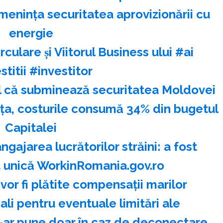
enința securitatea aprovizionării cu
energie
Circulare și Viitorul Business ului #ai
stitii #investitor
l că subminează securitatea Moldovei
nţa, costurile consumă 34% din bugetul
Capitalei
gajarea lucrătorilor străini: a fost
a unică WorkinRomania.gov.ro
vor fi plătite compensații marilor
li pentru eventuale limitări ale
-ar pune doar în caz de deconectare