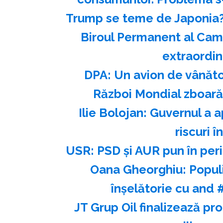
Trump se teme de Japonia
Biroul Permanent al Cam
extraordin
DPA: Un avion de vânăto
Război Mondial zboară 
Ilie Bolojan: Guvernul a 
riscuri 
USR: PSD şi AUR pun în per
Oana Gheorghiu: Popul
înşelătorie cu and
JT Grup Oil finalizează pr