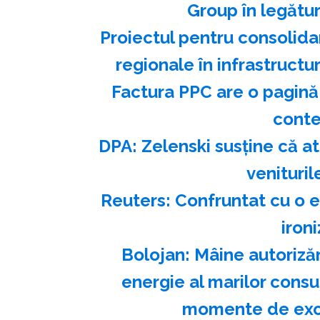
Group în legătu
Proiectul pentru consolidar
regionale în infrastructu
Factura PPC are o pagină 
conte
DPA: Zelenski susţine că a
venituril
Reuters: Confruntat cu o e
iron
Bolojan: Mâine autoriză
energie al marilor consum
momente de exce