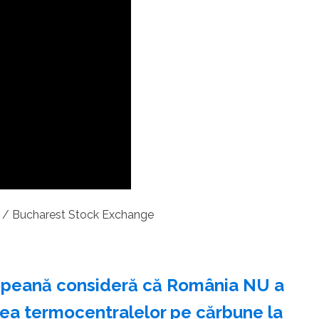
ti / Bucharest Stock Exchange
peană consideră că România NU a
ea termocentralelor pe cărbune la