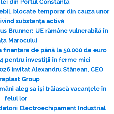
lei din Portul Constanţa
bil, blocate temporar din cauza unor
privind substanţa activă
s Brunner: UE rămâne vulnerabilă în
aţa Marocului
a finanţare de până la 50.000 de euro
 pentru investiţii în ferme mici
2026 invitat Alexandru Stânean, CEO
raplast Group
âni aleg să îşi trăiască vacanţele în
felul lor
datorii Electroechipament Industrial