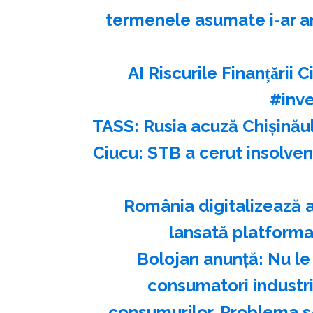
termenele asumate i-ar am
AI Riscurile Finanțării 
#inve
TASS: Rusia acuză Chişinău
Ciucu: STB a cerut insolve
România digitalizează an
lansată platform
Bolojan anunță: Nu le 
consumatori industria
consumurilor. Problema s