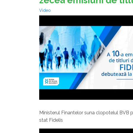
zecea emisiuni de titlu
Video
Ministerul Finantelor suna clopotelul BVB pe
stat Fidelis