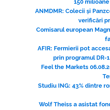
150 milioane 
ANMDMR: Colecii şi Panzce
verificări 
Comisarul european Magnu
f
AFIR: Fermierii pot acces
prin programul DR-14
Feel the Markets 06.08.
Te
Studiu ING: 43% dintre rom
Wolf Theiss a asistat fon