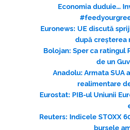
Economia duduie... Inves
#feedyourgree
Euronews: UE discută sprij
după creşterea 
Bolojan: Sper ca ratingul 
de un Guv
Anadolu: Armata SUA a
realimentare d
Eurostat: PIB-ul Uniunii Eu
Reuters: Indicele STOXX 600
bursele am