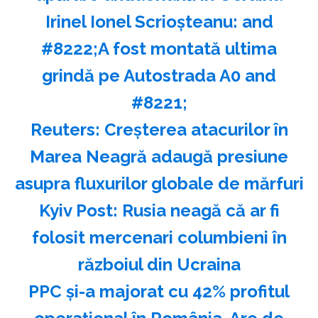
Irinel Ionel Scrioşteanu: and
#8222;A fost montată ultima
grindă pe Autostrada A0 and
#8221;
Reuters: Creşterea atacurilor în
Marea Neagră adaugă presiune
asupra fluxurilor globale de mărfuri
Kyiv Post: Rusia neagă că ar fi
folosit mercenari columbieni în
războiul din Ucraina
PPC și-a majorat cu 42% profitul