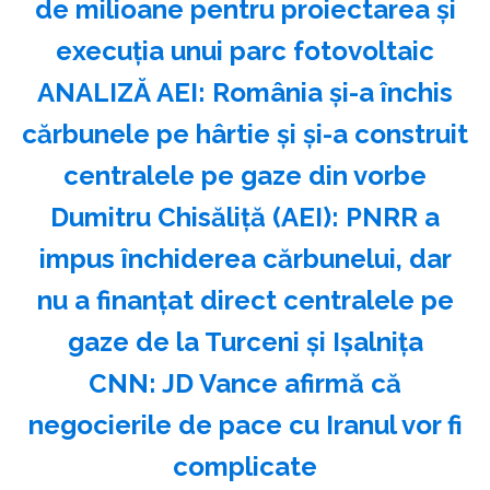
de milioane pentru proiectarea şi
execuţia unui parc fotovoltaic
ANALIZĂ AEI: România şi-a închis
cărbunele pe hârtie şi şi-a construit
centralele pe gaze din vorbe
Dumitru Chisăliţă (AEI): PNRR a
impus închiderea cărbunelui, dar
nu a finanţat direct centralele pe
gaze de la Turceni şi Işalniţa
CNN: JD Vance afirmă că
negocierile de pace cu Iranul vor fi
complicate