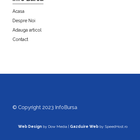
Acasa
Despre Noi
Adauga articol
Contact
© Copyright 2023 InfoBursa
Web Design
by Dow Media |
Gazduire Web
by SpeedHost.ro