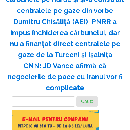
centralele pe gaze din vorbe
Dumitru Chisăliţă (AEI): PNRR a
impus închiderea cărbunelui, dar
nu a finanţat direct centralele pe
gaze de la Turceni şi Işalniţa
CNN: JD Vance afirmă că
negocierile de pace cu Iranul vor fi
complicate