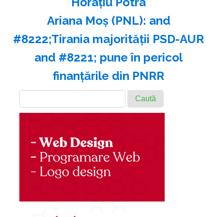
Horaţiu Potra
Ariana Moş (PNL): and
#8222;Tirania majorităţii PSD-AUR
and #8221; pune în pericol
finanţările din PNRR