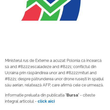
Ministerul rus de Externe a acuzat Polonia că încearcă
să and #8222;escaladeze and #8221; conflictul din
Ucraina prin răspândirea unor and #8222;mituri and
#8221; despre pătrunderea unor drone ruseşti în spaţiul
său aerian, relatează AFP, care afirmă cele ce urmează.
Informatie preluata din publicatia "
Bursa
" - citeste
integral articolul -
click aici