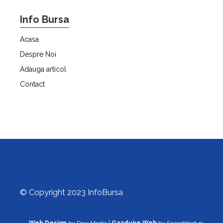
Info Bursa
Acasa
Despre Noi
Adauga articol
Contact
© Copyright 2023 InfoBursa
Web Design
by Dow Media |
Gazduire Web
by SpeedHost.ro