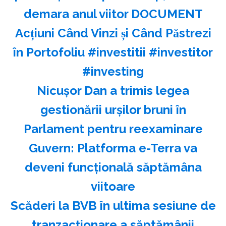
demara anul viitor DOCUMENT
Acțiuni Când Vinzi și Când Păstrezi
în Portofoliu #investitii #investitor
#investing
Nicuşor Dan a trimis legea
gestionării urşilor bruni în
Parlament pentru reexaminare
Guvern: Platforma e-Terra va
deveni funcţională săptămâna
viitoare
Scăderi la BVB în ultima sesiune de
tranzacţionare a săptămânii