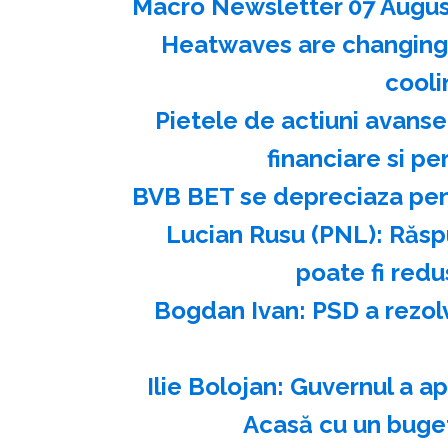
Macro Newsletter 07 Augus
Heatwaves are changing th
cooli
Pietele de actiuni avansea
financiare si p
BVB BET se depreciaza pent
Lucian Rusu (PNL): Răspu
poate fi redu
Bogdan Ivan: PSD a rezol
Ilie Bolojan: Guvernul a 
Acasă cu un buge