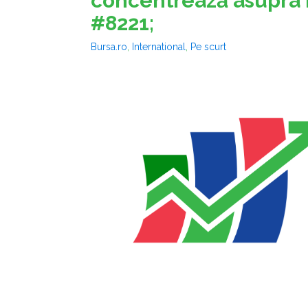
concentrează asupra 
#8221;
Bursa.ro
,
International
,
Pe scurt