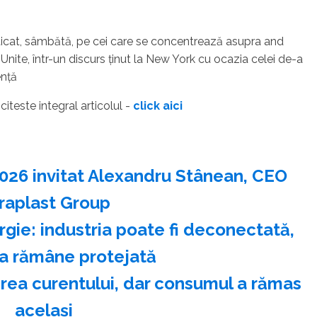
ticat, sâmbătă, pe cei care se concentrează asupra and
nite, într-un discurs ţinut la New York cu ocazia celei de-a
enţă
- citeste integral articolul -
click aici
2026 invitat Alexandru Stânean, CEO
raplast Group
ergie: industria poate fi deconectată,
ia rămâne protejată
rea curentului, dar consumul a rămas
acelaşi