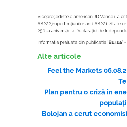
Vicepreşedintele american JD Vance i-a cri
#8222;imperfecţiunilor and #8221; Statelor U
250-a aniversări a Declaraţiei de Independ
Informatie preluata din publicatia "
Bursa
" 
Alte articole
Feel the Markets 06.08.
Te
Plan pentru o criză în en
populaţ
Bolojan a cerut economisi