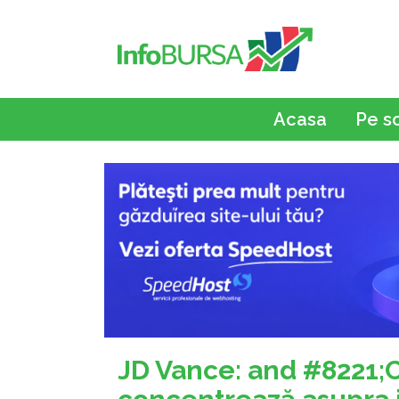
Acasa
Pe s
JD Vance: and #8221;Cr