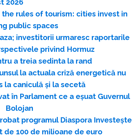
t 2026
e rules of tourism: cities invest in
ng public spaces
za; investitorii urmaresc raportarile
erspectivele privind Hormuz
ru a treia sedinta la rand
nsul la actuala criză energetică nu
s la caniculă şi la secetă
vat în Parlament ce a eşuat Guvernul
Bolojan
aprobat programul Diaspora Investeşte
t de 100 de milioane de euro