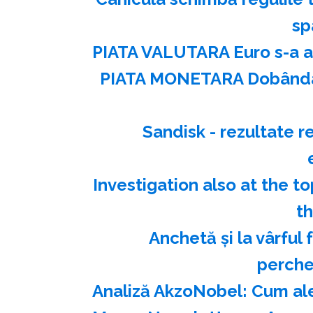
sp
PIATA VALUTARA Euro s-a ap
PIATA MONETARA Dobânda l
Sandisk - rezultate 
Investigation also at the t
t
Anchetă şi la vârful 
perche
Analiză AkzoNobel: Cum al