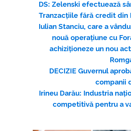
DS: Zelenski efectuează sâm
Tranzacțiile fără credit din
Iulian Stanciu, care a vându
nouă operațiune cu For
achiziționeze un nou ac
Romga
DECIZIE Guvernul aprobă
companii d
Irineu Darău: Industria naţ
competitivă pentru a va