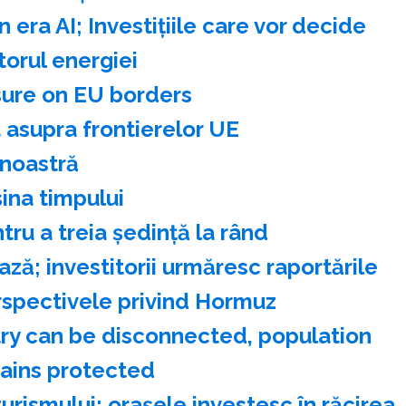
n era AI; Investiţiile care vor decide
itorul energiei
sure on EU borders
 asupra frontierelor UE
 noastră
na timpului
ru a treia şedinţă la rând
ază; investitorii urmăresc raportările
erspectivele privind Hormuz
stry can be disconnected, population
ains protected
urismului: oraşele investesc în răcirea