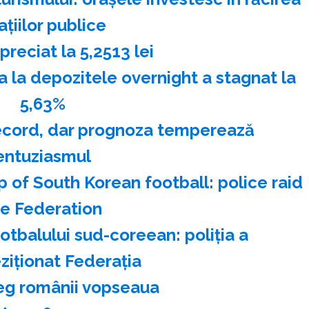
aţiilor publice
reciat la 5,2513 lei
a depozitele overnight a stagnat la
5,63%
record, dar prognoza temperează
entuziasmul
op of South Korean football: police raid
he Federation
fotbalului sud-coreean: poliţia a
ziţionat Federaţia
eg românii vopseaua