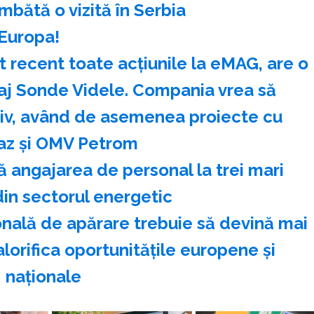
bătă o vizită în Serbia
 Europa!
t recent toate acțiunile la eMAG, are o
aj Sonde Videle. Compania vrea să
tiv, având de asemenea proiecte cu
z și OMV Petrom
 angajarea de personal la trei mari
in sectorul energetic
ională de apărare trebuie să devină mai
lorifica oportunităţile europene şi
naţionale