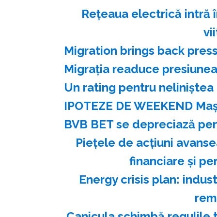
Reţeaua electrică intră î
vi
Migration brings back pres
Migraţia readuce presiunea
Un rating pentru neliniştea
IPOTEZE DE WEEKEND Maşi
BVB BET se depreciază pent
Pieţele de acţiuni avanse
financiare şi p
Energy crisis plan: indu
rem
Canicula schimbă regulile t