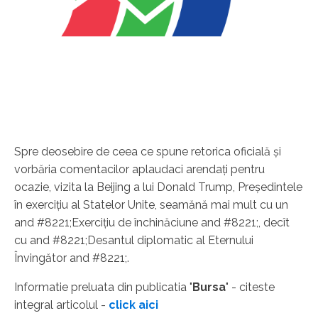
Spre deosebire de ceea ce spune retorica oficială şi
vorbăria comentacilor aplaudaci arendaţi pentru
ocazie, vizita la Beijing a lui Donald Trump, Preşedintele
în exerciţiu al Statelor Unite, seamănă mai mult cu un
and #8221;Exerciţiu de închinăciune and #8221;, decît
cu and #8221;Desantul diplomatic al Eternului
Învingător and #8221;.
Informatie preluata din publicatia "
Bursa
" - citeste
integral articolul -
click aici