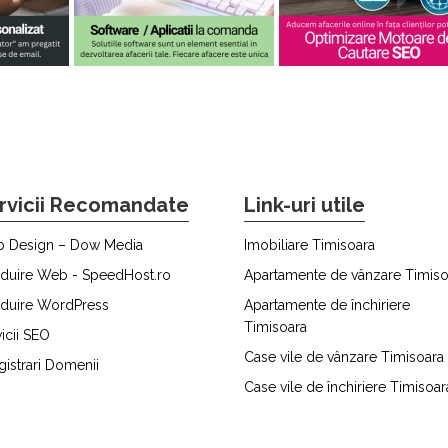
rvicii Recomandate
Link-uri utile
 Design – Dow Media
Imobiliare Timisoara
duire Web - SpeedHost.ro
Apartamente de vânzare Timiso
duire WordPress
Apartamente de închiriere
Timisoara
icii SEO
Case vile de vânzare Timisoara
gistrari Domenii
Case vile de închiriere Timisoar