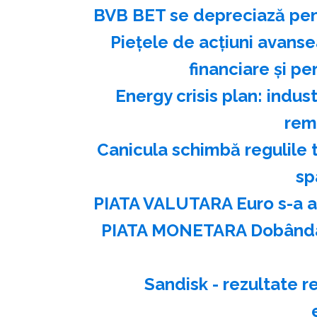
BVB BET se depreciază pent
Pieţele de acţiuni avanse
financiare şi p
Energy crisis plan: indu
rem
Canicula schimbă regulile t
sp
PIATA VALUTARA Euro s-a ap
PIATA MONETARA Dobânda l
Sandisk - rezultate 