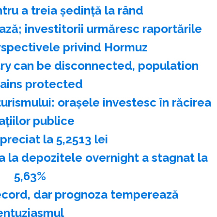
ru a treia şedinţă la rând
ază; investitorii urmăresc raportările
erspectivele privind Hormuz
stry can be disconnected, population
ains protected
urismului: oraşele investesc în răcirea
aţiilor publice
reciat la 5,2513 lei
a depozitele overnight a stagnat la
5,63%
record, dar prognoza temperează
entuziasmul