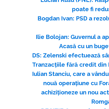
poate fi redu
Bogdan Ivan: PSD a rezol
Ilie Bolojan: Guvernul a 
Acasă cu un buge
DS: Zelenski efectuează sâm
Tranzacțiile fără credit din
Iulian Stanciu, care a vându
nouă operațiune cu For
achiziționeze un nou ac
Romga