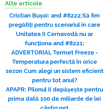
Alte articole
Cristian Buşoi: and #8222;Să fim
pregătiţi pentru scenariul în care
Unitatea II Cernavodă nu ar
funcţiona and #8221;
ADVERTORIAL Termet Freeze -
Temperatura perfectă în orice
sezon Cum alegi un sistem eficient
pentru tot anul?
APAPR: Pilonul II depăşeşte pentru
prima dată 100 de miliarde de lei
câştig net