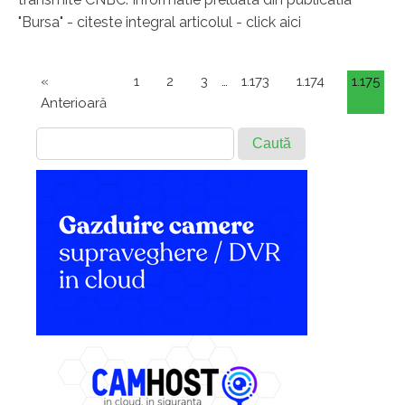
"Bursa" - citeste integral articolul - click aici
«
1
2
3
…
1.173
1.174
1.175
Anterioară