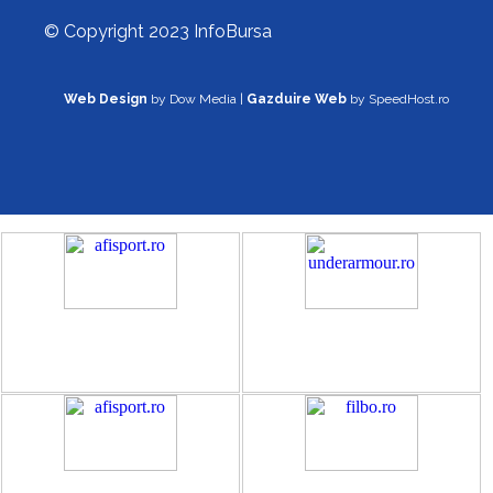
© Copyright 2023 InfoBursa
Web Design
by Dow Media |
Gazduire Web
by SpeedHost.ro