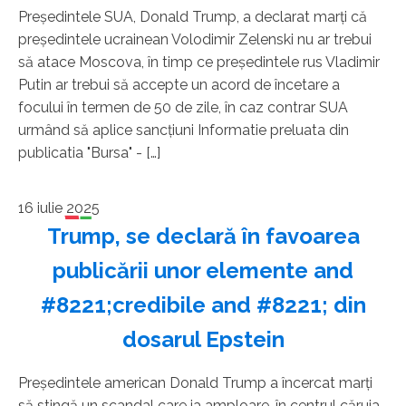
Preşedintele SUA, Donald Trump, a declarat marţi că
preşedintele ucrainean Volodimir Zelenski nu ar trebui
să atace Moscova, în timp ce preşedintele rus Vladimir
Putin ar trebui să accepte un acord de încetare a
focului în termen de 50 de zile, în caz contrar SUA
urmând să aplice sancţiuni Informatie preluata din
publicatia "Bursa" - […]
16 iulie 2025
Trump, se declară în favoarea
publicării unor elemente and
#8221;credibile and #8221; din
dosarul Epstein
Preşedintele american Donald Trump a încercat marţi
să stingă un scandal care ia amploare, în centrul căruia