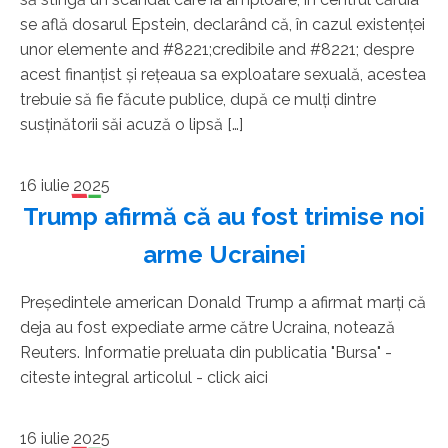
se află dosarul Epstein, declarând că, în cazul existenţei
unor elemente and #8221;credibile and #8221; despre
acest finanţist şi reţeaua sa exploatare sexuală, acestea
trebuie să fie făcute publice, după ce mulţi dintre
susţinătorii săi acuză o lipsă […]
16 iulie 2025
Trump afirmă că au fost trimise noi
arme Ucrainei
Preşedintele american Donald Trump a afirmat marţi că
deja au fost expediate arme către Ucraina, notează
Reuters. Informatie preluata din publicatia "Bursa" -
citeste integral articolul - click aici
16 iulie 2025