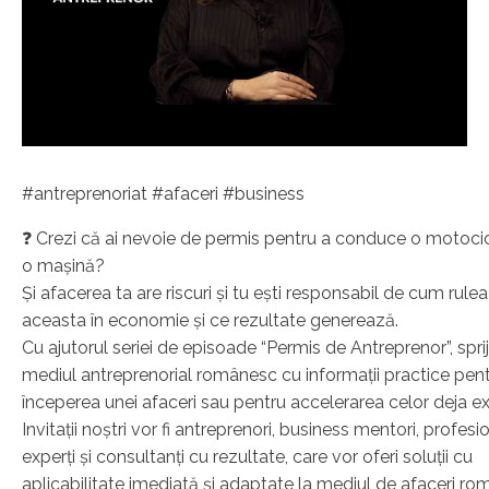
#antreprenoriat #afaceri #business
❓ Crezi că ai nevoie de permis pentru a conduce o motoci
o mașină?
Și afacerea ta are riscuri și tu ești responsabil de cum rule
aceasta în economie și ce rezultate generează.
Cu ajutorul seriei de episoade “Permis de Antreprenor”, spri
mediul antreprenorial românesc cu informații practice pen
începerea unei afaceri sau pentru accelerarea celor deja ex
Invitații noștri vor fi antreprenori, business mentori, profesio
experți și consultanți cu rezultate, care vor oferi soluții cu
aplicabilitate imediată și adaptate la mediul de afaceri ro