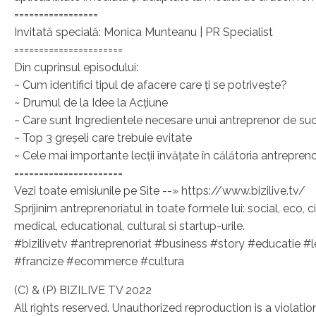
=================
Invitată specială: Monica Munteanu | PR Specialist
======================
Din cuprinsul episodului:
~ Cum identifici tipul de afacere care ți se potrivește?
~ Drumul de la Idee la Acțiune
~ Care sunt Ingredientele necesare unui antreprenor de su
~ Top 3 greșeli care trebuie evitate
~ Cele mai importante lecții învățate în călătoria antrepreno
======================
Vezi toate emisiunile pe Site --» https://www.bizilive.tv/
Sprijinim antreprenoriatul in toate formele lui: social, eco, ci
medical, educational, cultural si startup-urile.
#bizilivetv #antreprenoriat #business #story #educatie #
#francize #ecommerce #cultura
(C) & (P) BIZILIVE TV 2022
All rights reserved. Unauthorized reproduction is a violatio