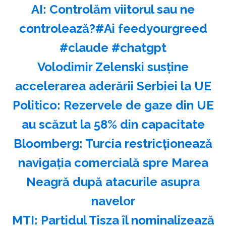
AI: Controlăm viitorul sau ne
controlează?#Ai feedyourgreed
#claude #chatgpt
Volodimir Zelenski susţine
accelerarea aderării Serbiei la UE
Politico: Rezervele de gaze din UE
au scăzut la 58% din capacitate
Bloomberg: Turcia restricţionează
navigaţia comercială spre Marea
Neagră după atacurile asupra
navelor
MTI: Partidul Tisza îl nominalizează