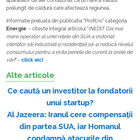
aparatelor de aer condiționat ca urmare a valului
prelungit de căldură care afectează regiunea.
Informatie preluata din publicatia "Profit.ro" categoria
Energie
- citeste integral articolul "
INEDIT Cel mai
mare operator al unei rețele din SUA a ordonat
clienților săi industriali și rezidențiali să-și reducă nivelul
consumului pentru a evita penele de curent la orele de
vârf
" -
click aici
Alte articole
Ce caută un investitor la fondatorii
unui startup?
Al Jazeera: Iranul cere compensaţii
din partea SUA, iar Homanul
condamnă atacurile din