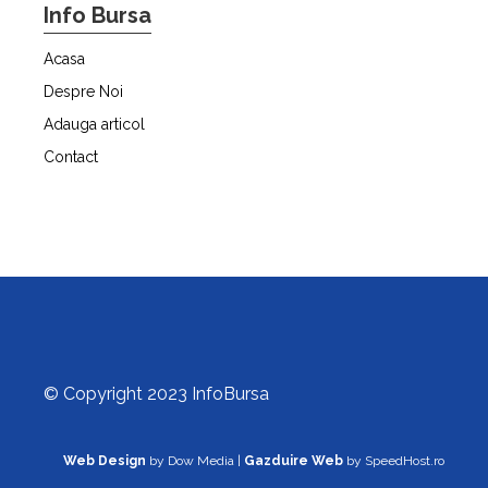
Info Bursa
Acasa
Despre Noi
Adauga articol
Contact
© Copyright 2023 InfoBursa
Web Design
by Dow Media |
Gazduire Web
by SpeedHost.ro