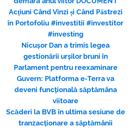
demara anul viitor DOCUMENT
Acțiuni Când Vinzi și Când Păstrezi
în Portofoliu #investitii #investitor
#investing
Nicuşor Dan a trimis legea
gestionării urşilor bruni în
Parlament pentru reexaminare
Guvern: Platforma e-Terra va
deveni funcţională săptămâna
viitoare
Scăderi la BVB în ultima sesiune de
tranzacţionare a săptămânii