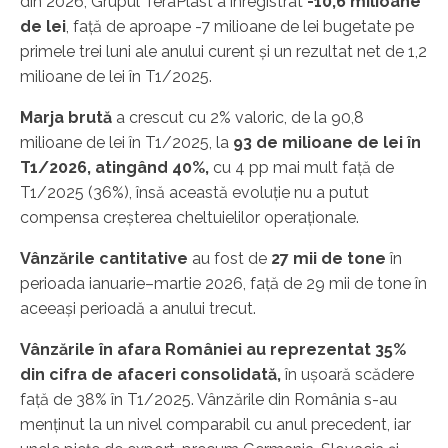
din 2026, Grupul TeraPlast a înregistrat
-10,6 milioane
de lei
, față de aproape -7 milioane de lei bugetate pe
primele trei luni ale anului curent și un rezultat net de 1,2
milioane de lei în T1/2025.
Marja brută
a crescut cu 2% valoric, de la 90,8
milioane de lei în T1/2025, la
93 de milioane de lei în
T1/2026, atingând 40%,
cu 4 pp mai mult față de
T1/2025 (36%), însă această evoluție nu a putut
compensa creșterea cheltuielilor operaționale.
Vânzările cantitative
au fost de
27 mi
i
de tone
în
perioada ianuarie–martie 2026, față de 29 mii de tone în
aceeași perioadă a anului trecut.
Vânzările
în afara României au reprezentat 35%
din cifra de afaceri consolidată,
în ușoară scădere
față de 38% în T1/2025. Vânzările din România s-au
menținut la un nivel comparabil cu anul precedent, iar