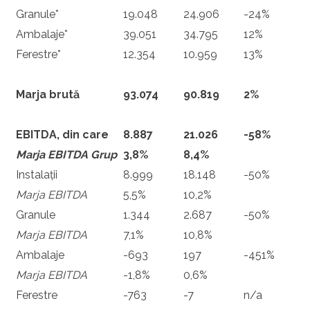
Granule*
19.048
24.906
-24%
Ambalaje*
39.051
34.795
12%
Ferestre*
12.354
10.959
13%
Marja brută
93.074
90.819
2%
EBITDA, din care
8.887
21.026
-58%
Marja EBITDA Grup
3,8%
8,4%
Instalații
8.999
18.148
-50%
Marja EBITDA
5,5%
10,2%
Granule
1.344
2.687
-50%
Marja EBITDA
7,1%
10,8%
Ambalaje
-693
197
-451%
Marja EBITDA
-1,8%
0,6%
Ferestre
-763
-7
n/a