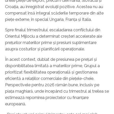
unele piețe de export, precum Germania, Slovacia și
Croația, au înregistrat evoluții pozitive. Acestea nu au
compensat însă integral scăderile temporare din alte
piețe externe, în special Ungaria, Franța și Italia.
Spre finalul trimestrului, escaladarea conflictului din
Orientul Mijlociu a determinat creșteri accelerate ale
prețurilor materiilor prime și presiuni suplimentare
asupra costurilor și planificării operaționale.
În acest context, dublat de presiunea pe prețuri și
disponibilitatea limitată a materiilor prime, Grupul a
prioritizat flexibilitatea operațională și gestionarea
eficientă a relațiilor comerciale din piețele-cheie.
Perspectivele pentru 2026 rămân bune, inclusiv pe
piața maghiară, unde începând cu trimestrul al treilea se
estimează repornirea proiectelor cu finanțare
europeană.