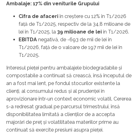
Ambalaje: 1
7
% din veniturile Grupului
Cifra de afaceri
în creștere cu 12% în T1/2026
față de T1/2025, respectiv de la 34,8 milioane de
lei în T1/2025, la
39 milioane de lei
în T1/2026.
EBITDA
negativă, de -693 de mii de lei în
T1/2026, față de o valoare de 197 mii de lei în
T1/2025.
Interesul pieței pentru ambalajele biodegradabile și
compostabile a continuat să crească, însă începutul de
an a fost mai lent, pe fondul stocurilor existente la
clienți, al consumului redus și al prudenței în
aprovizionare într-un context economic volatil. Cererea
s-a redresat gradual pe parcursul trimestrului, însă
disponibilitatea limitată a clienților de a accepta
majorări de preț și volatilitatea materiilor prime au
continuat să exercite presiuni asupra pieței.