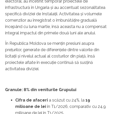
electoral, au încetinit temporar proiectele de
infrastructură în Ungaria și au accentuat sezonalitatea
specifică diviziei de Instalații. Activitatea și volumele
comenzilor au înregistrat o îmbunătățire graduală
începând cu luna martie, însă aceasta nu a compensat
integral impactul din primele două luni ale anului.
În Republica Moldova se mențin presiuni asupra
prețurilor, generate de diferențele dintre valorile din
licitații și nivelul actual al costurilor din piață, însă
proiectele aflate în execuție continuă să susțină
activitatea diviziei.
Granule: 8% din veniturile Grupului
Cifra de afaceri
a scăzut cu 24%, la
19
milioane de lei
în T1/2026, comparativ cu 24,9
milioane de lei în T1/2025.