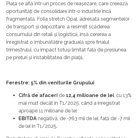
Piața se află într-un proces de reașezare, care creează
oportunități de consolidare într-o industrie încă
fragmentată. Folia stretch Opal, adresată segmentelor
de transport și depozitare, a resimțit scăderea
consumului din retail și logistică, însă cererea a
înregistrat o îmbunătățire graduală spre finalul
trimestrului, cu impact totuși limitat față de presiunea
pe prețuri și instabilitatea din piață.
Ferestre: 5% din veniturile Grupului
Cifră de afaceri
de
12
,4
milioane de lei
, cu 13%
mai mult decât în T1/2025, când a înregistrat
aproape 11 milioane de lei.
EBITDA
negativă, de -763 mii de lei, față de -7 mii
de lei în T1/2025.