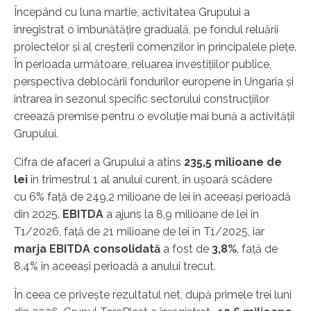
Începând cu luna martie, activitatea Grupului a
înregistrat o îmbunătățire graduală, pe fondul reluării
proiectelor și al creșterii comenzilor în principalele piețe.
În perioada următoare, reluarea investițiilor publice,
perspectiva deblocării fondurilor europene în Ungaria și
intrarea în sezonul specific sectorului construcțiilor
creează premise pentru o evoluție mai bună a activității
Grupului.
Cifra de afaceri a Grupului a atins
235,5 milioane de
lei
în trimestrul 1 al anului curent, în ușoară scădere
cu 6%
față de 249,2 milioane de lei în aceeași perioadă
din 2025.
EBITDA
a ajuns la 8,9 milioane de lei în
T1/2026, față de 21 milioane de lei în T1/2025, iar
m
arja EBITDA consolidată
a fost de
3,8%
, față de
8,4% în aceeași perioadă a anului trecut.
În ceea ce privește rezultatul net, după primele trei luni