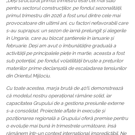
„
Deși
structural
primul trimestru
este
cel mai slab
pentru sectorul construcțiilor
, pe fondul sezonalității,
p
rimul trimestru din 2026 a fost unul dintre cele mai
provocatoare din ultimii ani, cu factori nefavorabili care
s-au suprapus: un sezon de iarnă prelungit
și alegeri
le
în Ungaria
,
care
au blocat șantierele în ianuarie și
februarie
. Deși am avut
o îmbunătățire graduală a
activității pe principalele piețe
în martie, aceasta a fost
sub potențial, pe fondul volatilității bruște
a prețurilor
materiilor prime declanșată de escaladarea tensiunilor
din Orientul Mijlociu
.
Cu toate acestea, marja brută de 40% demonstrează
că modelul nostru operațional rămâne solid, iar
capacitatea Grupului de a gestiona presiunile externe
s-a consolidat
. P
roiectele aflate în execuție și
poziționarea regională a Grupului oferă premise pentru
o evoluție mai bună în trimestrele următoare
, însă
rămânem într-un context internațional impredictibil. Ne