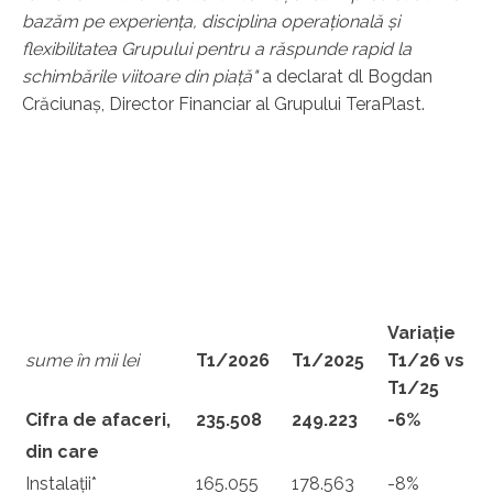
bazăm pe experiența,
disciplina operațională și
flexibilitatea Grupului
pentru a răspunde
rapid la
schimbările
viitoare
din piață
"
a declarat dl Bogdan
Crăciunaș, Director Financiar al Grupului TeraPlast.
Variație
sume în mii lei
T1/2026
T1/2025
T1/26 vs
T1/25
Cifra de afaceri,
235.508
249.223
-6%
din care
Instalații*
165.055
178.563
-8%