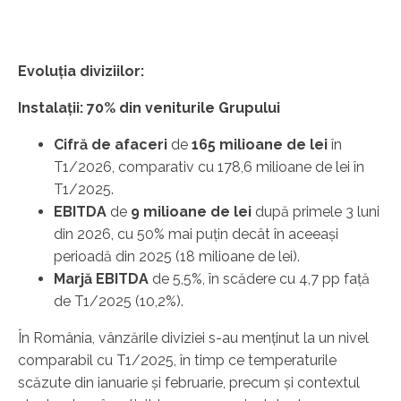
Evoluția
diviziilor
:
Instalații: 70% din veniturile Grupului
Cifră de afaceri
de
165 milioane de lei
în
T1/2026, comparativ cu 178,6 milioane de lei în
T1/2025.
EBITDA
de
9 milioane de lei
după primele 3 luni
din 2026, cu 50% mai puțin decât în aceeași
perioadă din 2025 (18 milioane de lei).
Marjă EBITDA
de 5,5%, în scădere cu 4,7 pp față
de T1/2025 (10,2%).
În România, vânzările diviziei s-au menținut la un nivel
comparabil cu T1/2025, în timp ce temperaturile
scăzute din ianuarie și februarie, precum și contextul