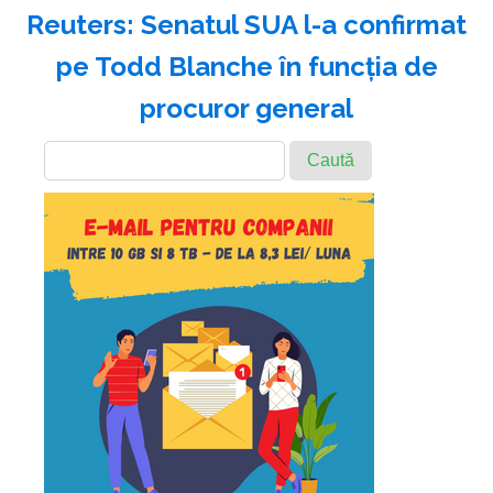
Reuters: Senatul SUA l-a confirmat
pe Todd Blanche în funcţia de
procuror general