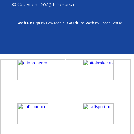
© Copyright 2023 InfoBursa
Web Design
by Dow Media |
Gazduire Web
by SpeedHost.ro