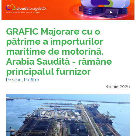
GRAFIC Majorare cu o
pătrime a importurilor
maritime de motorină.
Arabia Saudită - rămâne
principalul furnizor
Pe scurt, Profit.ro
8 iunie 2026