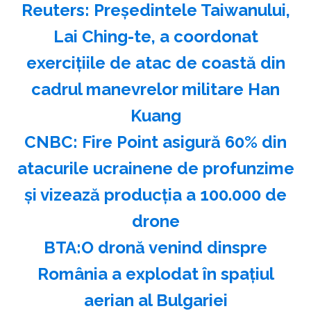
Reuters: Preşedintele Taiwanului,
Lai Ching-te, a coordonat
exerciţiile de atac de coastă din
cadrul manevrelor militare Han
Kuang
CNBC: Fire Point asigură 60% din
atacurile ucrainene de profunzime
şi vizează producţia a 100.000 de
drone
BTA:O dronă venind dinspre
România a explodat în spaţiul
aerian al Bulgariei