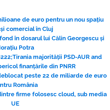
milioane de euro pentru un nou spaţiu
 şi comercial în Cluj
ond în dosarul lui Călin Georgescu şi
oraţiu Potra
222;Tirania majorităţii PSD-AUR and
ericol finanţările din PNRR
deblocat peste 22 de miliarde de euro
ntru România
dintre firme folosesc cloud, sub media
UE