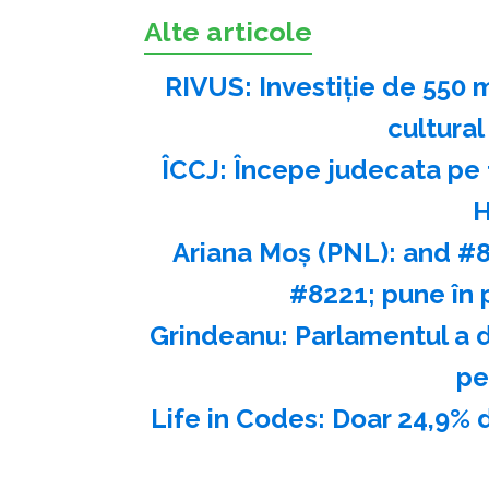
Alte articole
RIVUS: Investiţie de 550 
cultural
ÎCCJ: Începe judecata pe f
H
Ariana Moş (PNL): and #8
#8221; pune în p
Grindeanu: Parlamentul a 
pe
Life in Codes: Doar 24,9% 