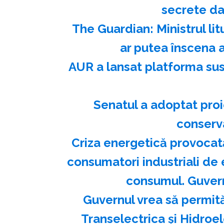
secrete da
The Guardian: Ministrul lit
ar putea înscena a
AUR a lansat platforma su
Senatul a adoptat proi
conserva
Criza energetică provocată
consumatori industriali de e
consumul. Guvern
Guvernul vrea să permită
Transelectrica și Hidroel