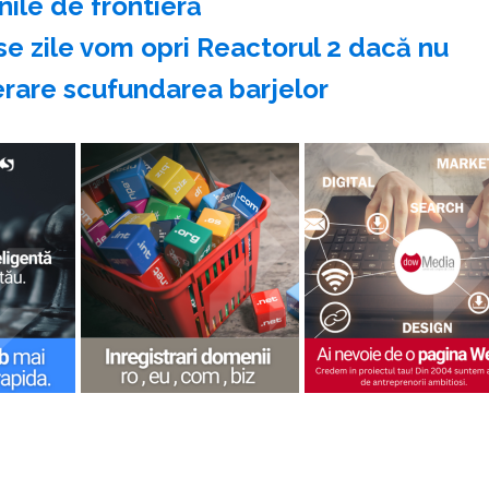
nile de frontieră
se zile vom opri Reactorul 2 dacă nu
erare scufundarea barjelor