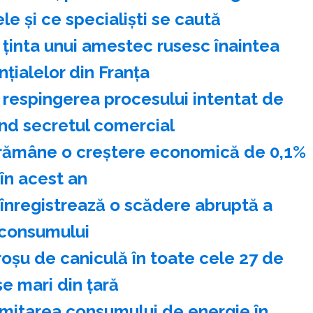
le și ce specialiști se caută
t ţinta unui amestec rusesc înaintea
nţialelor din Franţa
 respingerea procesului intentat de
ind secretul comercial
 rămâne o creştere economică de 0,1%
în acest an
înregistrează o scădere abruptă a
consumului
 roşu de caniculă în toate cele 27 de
e mari din ţară
imitarea consumului de energie în