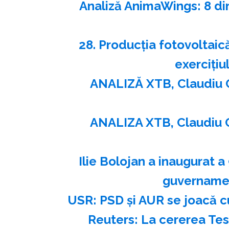
Analiză AnimaWings: 8 di
28. Producţia fotovoltaică
exerciţiu
ANALIZĂ XTB, Claudiu 
ANALIZA XTB, Claudiu 
Ilie Bolojan a inaugurat a
guvernamen
USR: PSD şi AUR se joacă c
Reuters: La cererea Tes