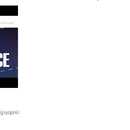
YgJyq5nU