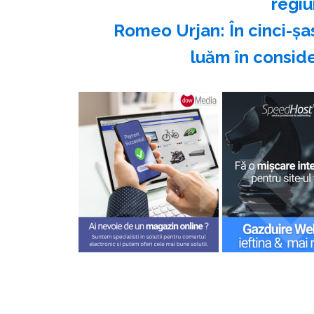
regiu
Romeo Urjan: În cinci-şa
luăm în consid