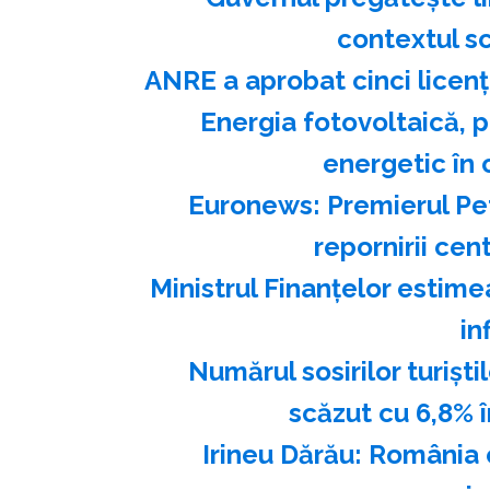
contextul sc
ANRE a aprobat cinci lice
Energia fotovoltaică, p
energetic în 
Euronews: Premierul Pet
repornirii cen
Ministrul Finanţelor estim
in
Numărul sosirilor turişti
scăzut cu 6,8% 
Irineu Dărău: România c