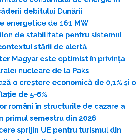
ăderii debitului Dunării
nţe energetice de 161 MW
ilon de stabilitate pentru sistemul
contextul stării de alertă
er Magyar este optimist în privinţa
tralei nucleare de la Paks
ează o creştere economică de 0,1% şi o
flaţie de 5-6%
lor români în structurile de cazare a
în primul semestru din 2026
ere sprijin UE pentru turismul din