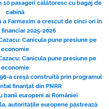
n 10 pasageri călătoresc cu bagaj de
cabină
 a Farmexim a crescut de cinci ori în
l financiar 2025-2026
Cazacu: Canicula pune presiune pe
economie
Cazacu: Canicula pune presiune pe
economie
 96-a creşă construită prin programul
tal finanţat din PNRR
u banii europeni ai României
la, autorităţile europene păstrează