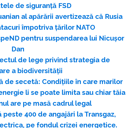
tele de siguranţă FSD
uanian al apărării avertizează că Rusia
tacuri împotriva ţărilor NATO
speND pentru suspendarea lui Nicuşor
Dan
ectul de lege privind strategia de
re a biodiversităţii
 de secetă: Condițiile în care marilor
nergie li se poate limita sau chiar tăia
ul are pe masă cadrul legal
 peste 400 de angajări la Transgaz,
ectrica, pe fondul crizei energetice.