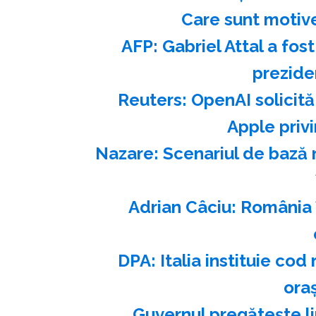
Care sunt motive
AFP: Gabriel Attal a fos
prezide
Reuters: OpenAI solicită
Apple priv
Nazare: Scenariul de bază
Adrian Câciu: România 
DPA: Italia instituie cod
oraş
Guvernul pregăteşte l