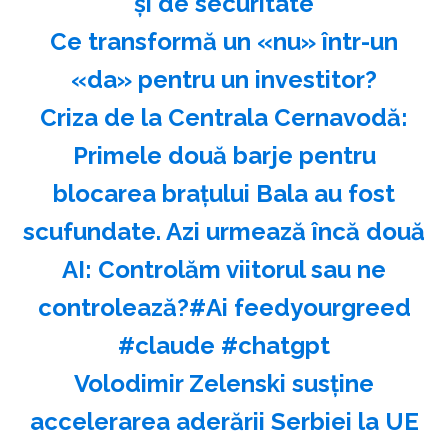
şi de securitate
Ce transformă un «nu» într-un
«da» pentru un investitor?
Criza de la Centrala Cernavodă:
Primele două barje pentru
blocarea brațului Bala au fost
scufundate. Azi urmează încă două
AI: Controlăm viitorul sau ne
controlează?#Ai feedyourgreed
#claude #chatgpt
Volodimir Zelenski susţine
accelerarea aderării Serbiei la UE