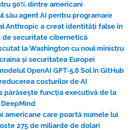
ntru 90% dintre americani
l său agent AI pentru programare
Anthropic a creat identităţi false în
t de securitate cibernetică
scutat la Washington cu noul ministru
craina şi securitatea Europei
odelul OpenAI GPT-5.6 Sol în GitHub
reducerea costurilor de AI
 părăseşte funcţia executivă de la
DeepMind
oi americane care poartă numele lui
oste 275 de miliarde de dolari