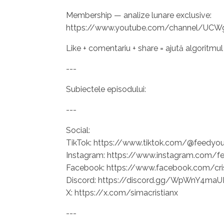
Membership — analize lunare exclusive:
https://www.youtube.com/channel/UC
Like + comentariu + share = ajută algoritmu
---
Subiectele episodului:
---
Social:
TikTok: https://www.tiktok.com/@feedyo
Instagram: https://www.instagram.com/fe
Facebook: https://www.facebook.com/cris
Discord: https://discord.gg/WpWnY4maU
X: https://x.com/simacristianx
---