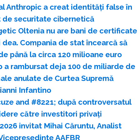
Anthropic a creat identităţi false în
t de securitate cibernetică
ic Oltenia nu are bani de certificate
-i dea. Compania de stat încearcă să
de până la circa 120 milioane euro
 a rambursat deja 100 de miliarde de
amale anulate de Curtea Supremă
ianni Infantino
scuze and #8221; după controversatul
dere către investitori privaţi
2026 invitat Mihai Căruntu, Analist
& Vicepreședinte AAFBR