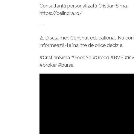
Consultanță personalizată Cristian Sima:
https://celindra.ro/
---
⚠️ Disclaimer: Conținut educațional. Nu const
informează-te înainte de orice decizie.
#CristianSima #FeedYourGreed #BVB #inve
#broker #bursa