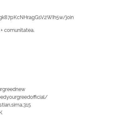
Wgk87pKcNHragGsV2WIh5w/join
l + comunitatea.
urgreednew
edyourgreedofficial/
tian.sima.315
K