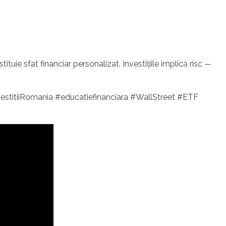
ituie sfat financiar personalizat. Investițiile implică risc —
stitiiRomania #educatiefinanciara #WallStreet #ETF