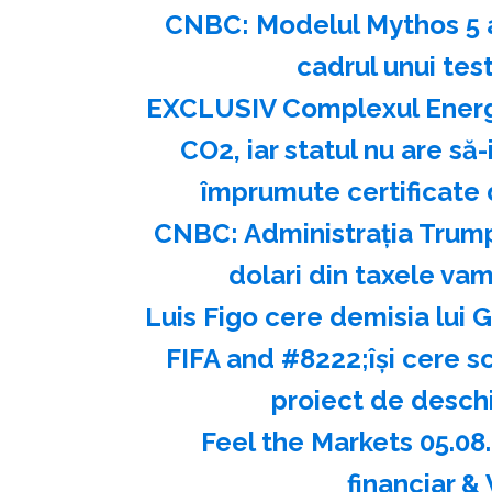
CNBC: Modelul Mythos 5 al 
cadrul unui tes
EXCLUSIV Complexul Energet
CO2, iar statul nu are să
împrumute certificate 
CNBC: Administraţia Trump
dolari din taxele v
Luis Figo cere demisia lui G
FIFA and #8222;îşi cere 
proiect de deschi
Feel the Markets 05.08.
financiar 