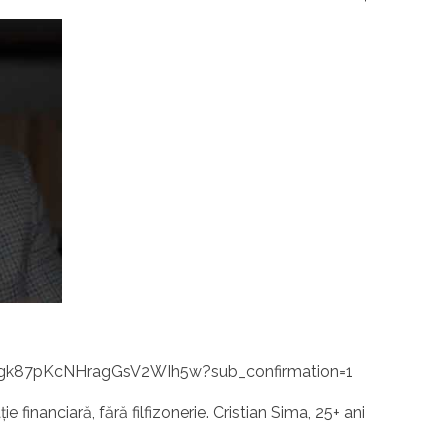
gk87pKcNHragGsV2WIh5w?sub_confirmation=1
e financiară, fără filfizonerie. Cristian Sima, 25+ ani