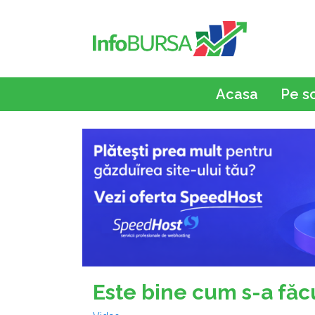
Acasa
Pe s
Este bine cum s-a făc