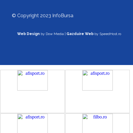
© Copyright 2023 InfoBursa
Web Design
by Dow Media |
Gazduire Web
by SpeedHost.ro