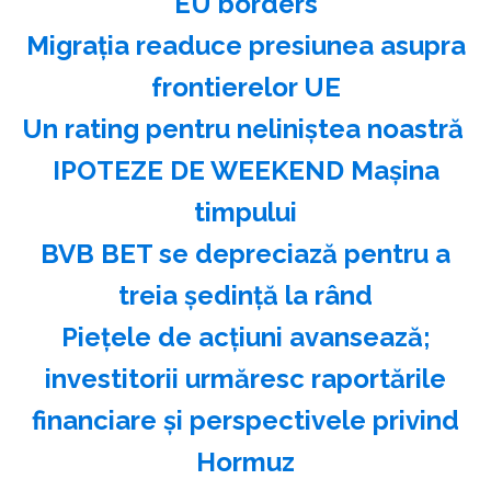
EU borders
Migraţia readuce presiunea asupra
frontierelor UE
Un rating pentru neliniştea noastră
IPOTEZE DE WEEKEND Maşina
timpului
BVB BET se depreciază pentru a
treia şedinţă la rând
Pieţele de acţiuni avansează;
investitorii urmăresc raportările
financiare şi perspectivele privind
Hormuz