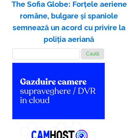
The Sofia Globe: Forţele aeriene
române, bulgare şi spaniole
semnează un acord cu privire la
poliţia aeriană