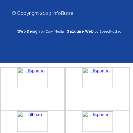
© Copyright 2023 InfoBursa
Web Design
by Dow Media |
Gazduire Web
by SpeedHost.ro