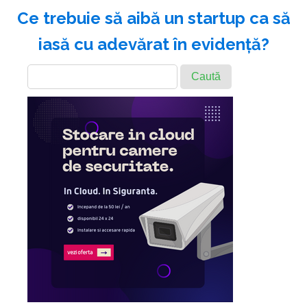
Ce trebuie să aibă un startup ca să
iasă cu adevărat în evidență?