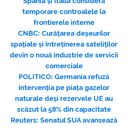
Spania şi Italia consideră
temporare controalele la
frontierele interne
CNBC: Curăţarea deşeurilor
spaţiale şi întreţinerea sateliţilor
devin o nouă industrie de servicii
comerciale
POLITICO: Germania refuză
intervenţia pe piaţa gazelor
naturale deşi rezervele UE au
scăzut la 58% din capacitate
Reuters: Senatul SUA avansează