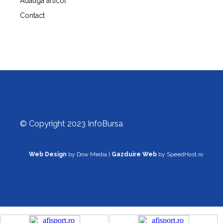
Adauga articol
Contact
© Copyright 2023 InfoBursa
Web Design
by Dow Media |
Gazduire Web
by SpeedHost.ro