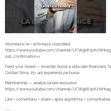
Abonează-te + activează clopoțelul:
https://www.youtube.com/channel/UCWgk87pKcNHra
sub_confirmation=1
Feed your Greed — investiții, bursă și educație financiară, făr
Cristian Sima, 25+ ani experiență pe burse.
Membership — analize lunare exclusive:
https://www.youtube.com/channel/UCWgk87pKcNHrag
Like + comentariu + share = ajută algoritmul + comunitatea.
---