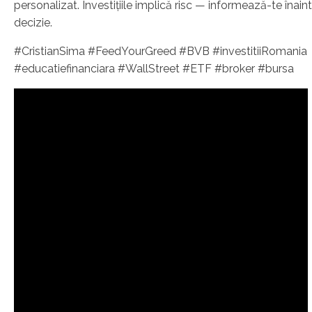
personalizat. Investițiile implică risc — informează-te înain
decizie.
#CristianSima #FeedYourGreed #BVB #investitiiRomania
#educatiefinanciara #WallStreet #ETF #broker #bursa