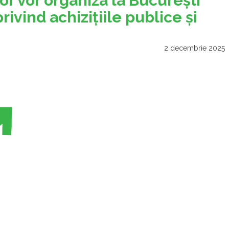
or vor organiza la Bucureşti
ivind achiziţiile publice şi
2 decembrie 2025