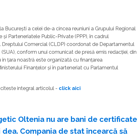
la Bucureşti a celei de-a cincea reuniuni a Grupului Regional
 şi Parteneriatele Public-Private (PPP), în cadrul
l Dreptului Comercial (CLDP) coordonat de Departamentul
i (SUA), conform unui comunicat de presă emis redacţiei, din
în ţara noastră este organizată cu finanţarea
nisterului Finanţelor şi în parteneriat cu Parlamentul
- citeste integral articolul -
click aici
ic Oltenia nu are bani de certificate
-i dea. Compania de stat încearcă să