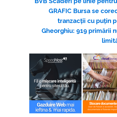
BVB Scaderi pe linie pentru
GRAFIC Bursa se corec
tranzacții cu puțin 
Gheorghiu: 919 primării n
limit