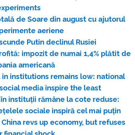
experiments
tală de Soare din august cu ajutorul
perimente aeriene
cunde Putin declinul Rusiei
rofită: impozit de numai 1,4% plătit de
ania americană
in institutions remains low: national
ocial media inspire the least
n instituţii rămâne la cote reduse:
eţelele sociale inspiră cel mai puţin
: China revs up economy, but refuses
 financial shock