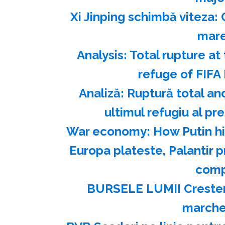
Xi Jinping schimbă viteza: 
mare
Analysis: Total rupture at 
refuge of FIFA 
Analiză: Ruptură total and 
ultimul refugiu al pr
War economy: How Putin hi
Europa plateste, Palantir p
comp
BURSELE LUMII Cresteri
marche