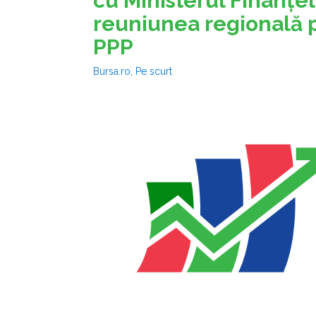
cu Ministerul Finanţel
reuniunea regională pr
PPP
Bursa.ro
,
Pe scurt