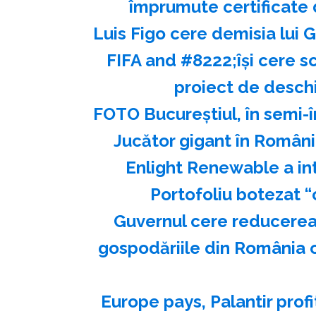
împrumute certificate 
Luis Figo cere demisia lui G
FIFA and #8222;îşi cere 
proiect de deschi
FOTO Bucureștiul, în semi-î
Jucător gigant în Români
Enlight Renewable a int
Portofoliu botezat
Guvernul cere reducerea
gospodăriile din România
Europe pays, Palantir profi