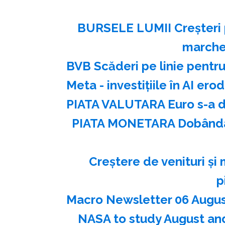
BURSELE LUMII Creşteri p
marche
BVB Scăderi pe linie pentru
Meta - investiţiile în AI er
PIATA VALUTARA Euro s-a de
PIATA MONETARA Dobânda l
Creştere de venituri şi
p
Macro Newsletter 06 Augu
NASA to study August and 