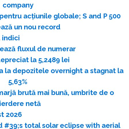
company
entru acţiunile globale; S and P 500
ază un nou record
 indici
odează fluxul de numerar
preciat la 5,2489 lei
a depozitele overnight a stagnat la
5,63%
 marjă brută mai bună, umbrite de o
ierdere netă
st 2026
#39;s total solar eclipse with aerial