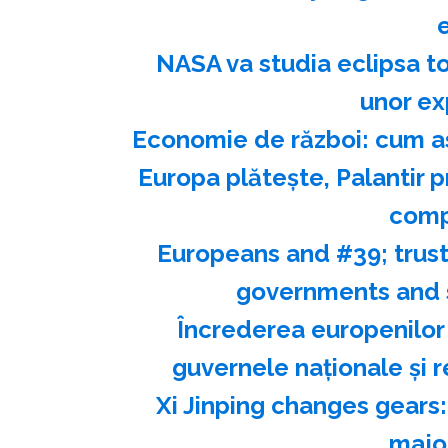
NASA va studia eclipsa to
unor ex
Economie de război: cum as
Europa plăteşte, Palantir p
comp
Europeans and #39; trust 
governments and s
Încrederea europenilor î
guvernele naţionale şi r
Xi Jinping changes gears
major