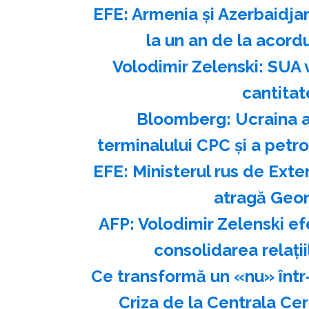
EFE: Armenia şi Azerbaidja
la un an de la acor
Volodimir Zelenski: SUA v
cantitat
Bloomberg: Ucraina a
terminalului CPC şi a petr
EFE: Ministerul rus de Exte
atragă Georg
AFP: Volodimir Zelenski ef
consolidarea relaţi
Ce transformă un «nu» într
Criza de la Centrala Ce