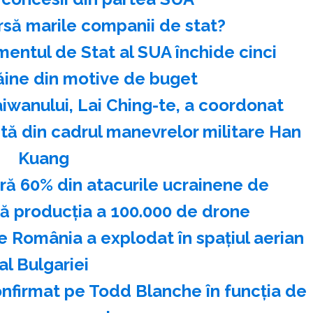
bursă marile companii de stat?
entul de Stat al SUA închide cinci
ăine din motive de buget
iwanului, Lai Ching-te, a coordonat
stă din cadrul manevrelor militare Han
Kuang
ră 60% din atacurile ucrainene de
ză producţia a 100.000 de drone
 România a explodat în spaţiul aerian
al Bulgariei
onfirmat pe Todd Blanche în funcţia de