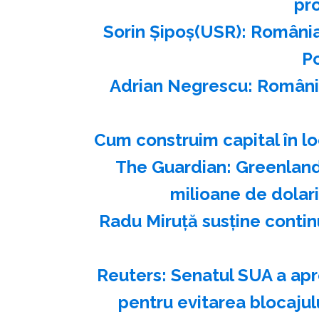
pr
Sorin Şipoş(USR): România
P
Adrian Negrescu: România 
Cum construim capital în loc
The Guardian: Greenland
milioane de dolar
Radu Miruţă susţine conti
Reuters: Senatul SUA a apr
pentru evitarea blocajul