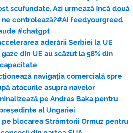
fost scufundate. Azi urmează încă două
au ne controlează?#Ai feedyourgreed
aude #chatgpt
accelerarea aderării Serbiei la UE
 gaze din UE au scăzut la 58% din
capacitate
cţionează navigaţia comercială spre
pă atacurile asupra navelor
nominalizează pe Andras Baka pentru
preşedinte al Ungariei
ză pe blocarea Strâmtorii Ormuz pentru
 concesii din partea SUA