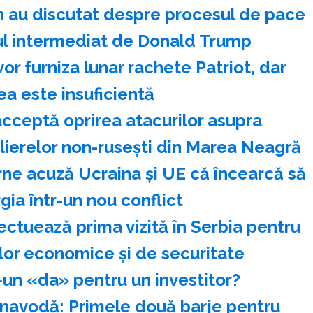
n au discutat despre procesul de pace
dul intermediat de Donald Trump
or furniza lunar rachete Patriot, dar
ea este insuficientă
cceptă oprirea atacurilor asupra
olierelor non-ruseşti din Marea Neagră
rne acuză Ucraina şi UE că încearcă să
ia într-un nou conflict
ectuează prima vizită în Serbia pentru
ilor economice şi de securitate
-un «da» pentru un investitor?
rnavodă: Primele două barje pentru