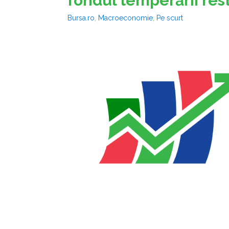
fondul temperării res
Bursa.ro
,
Macroeconomie
,
Pe scurt