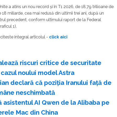
ite a atins un nou record şi în T1 2026, de 18,79 trilioane de
e 18 miliarde, cea mai redusă din ultimii trei ani, după un
trul precedent, conform ultimului raport de la Federal
ficul 1).
- citeste integral articolul -
click aici
ează riscuri critice de securitate
 cazul noului model Astra
n declară că poziţia Iranului faţă de
mâne neschimbată
 asistentul AI Qwen de la Alibaba pe
rele Mac din China