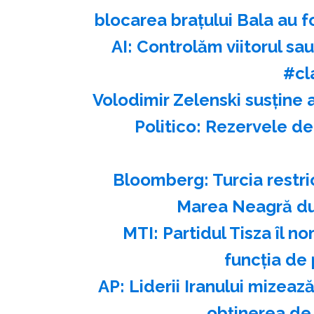
blocarea brațului Bala au 
AI: Controlăm viitorul s
#cl
Volodimir Zelenski susţine 
Politico: Rezervele de
Bloomberg: Turcia restri
Marea Neagră du
MTI: Partidul Tisza îl 
funcţia de 
AP: Liderii Iranului mizea
obţinerea de