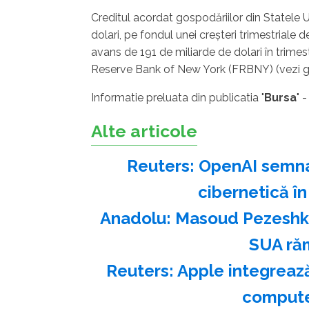
Creditul acordat gospodăriilor din Statele Un
dolari, pe fondul unei creşteri trimestriale d
avans de 191 de miliarde de dolari în trimes
Reserve Bank of New York (FRBNY) (vezi gra
Informatie preluata din publicatia "
Bursa
" 
Alte articole
Reuters: OpenAI semnal
cibernetică în
Anadolu: Masoud Pezeshkia
SUA ră
Reuters: Apple integrează
compute