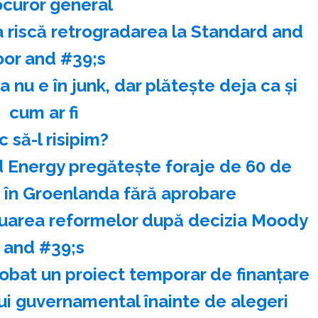
ocuror general
 riscă retrogradarea la Standard and
oor and #39;s
nu e în junk, dar plăteşte deja ca şi
cum ar fi
 să-l risipim?
 Energy pregăteşte foraje de 60 de
i în Groenlanda fără aprobare
nuarea reformelor după decizia Moody
and #39;s
obat un proiect temporar de finanţare
ui guvernamental înainte de alegeri