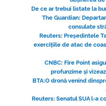
️De ce ar trebui listate la 
The Guardian: Departam
consulate str
Reuters: Preşedintele Ta
exerciţiile de atac de coa
CNBC: Fire Point asigu
profunzime şi vizea
BTA:O dronă venind dinspre
Reuters: Senatul SUA l-a c