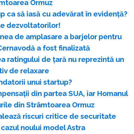
âmtoarea Ormuz
up ca să iasă cu adevărat în evidență?
 dezvoltatorilor!
nea de amplasare a barjelor pentru
Cernavodă a fost finalizată
 ratingului de ţară nu reprezintă un
iv de relaxare
ndatorii unui startup?
mpensaţii din partea SUA, iar Homanul
ile din Strâmtoarea Ormuz
ează riscuri critice de securitate
 cazul noului model Astra