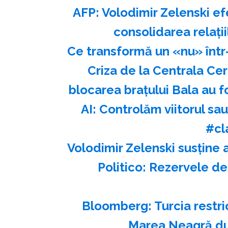
AFP: Volodimir Zelenski ef
consolidarea relaţi
Ce transformă un «nu» într
Criza de la Centrala Ce
blocarea brațului Bala au 
AI: Controlăm viitorul s
#cl
Volodimir Zelenski susţine 
Politico: Rezervele de
Bloomberg: Turcia restri
Marea Neagră du