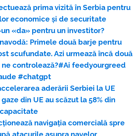
ectuează prima vizită în Serbia pentru
ilor economice şi de securitate
-un «da» pentru un investitor?
rnavodă: Primele două barje pentru
fost scufundate. Azi urmează încă două
au ne controlează?#Ai feedyourgreed
aude #chatgpt
accelerarea aderării Serbiei la UE
 gaze din UE au scăzut la 58% din
capacitate
cţionează navigaţia comercială spre
pă atacurile asupra navelor