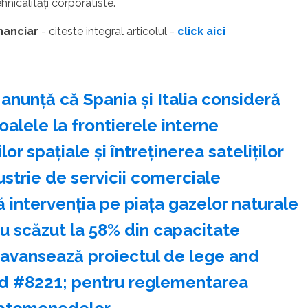
hnicalităţi corporatiste.
inanciar
- citeste integral articolul -
click aici
nunţă că Spania şi Italia consideră
alele la frontierele interne
r spaţiale şi întreţinerea sateliţilor
strie de servicii comerciale
intervenţia pe piaţa gazelor naturale
u scăzut la 58% din capacitate
 avansează proiectul de lege and
nd #8221; pentru reglementarea