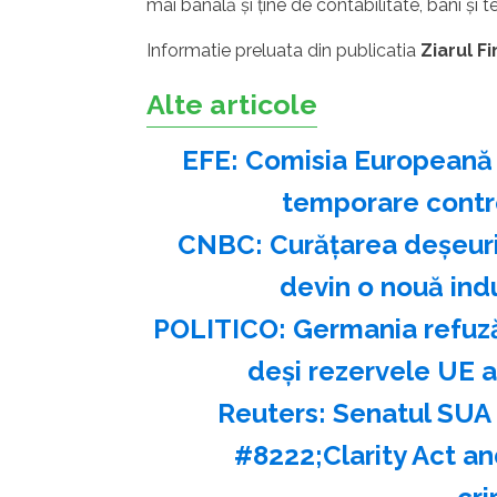
mai banală şi ţine de contabilitate, bani şi te
Informatie preluata din publicatia
Ziarul F
Alte articole
EFE: Comisia Europeană a
temporare contro
CNBC: Curăţarea deşeurilo
devin o nouă indu
POLITICO: Germania refuză 
deşi rezervele UE a
Reuters: Senatul SUA
#8222;Clarity Act a