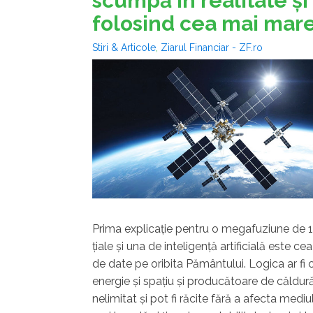
scumpă în realitate şi
folosind cea mai mar
Stiri & Articole
,
Ziarul Financiar - ZF.ro
Prima explicaţie pentru o megafu­zi­une de 
ţiale şi una de inteligenţă artificială este c
de date pe oribita Pământului. Logica ar fi
energie şi spaţiu şi producătoare de căldură
nelimitat şi pot fi răcite fără a afecta medi