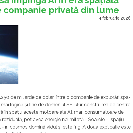
 să împingă AI în era spaţială
e companie privată din lume
4 februarie 2026
1.250 de miliarde de dolari între o companie de explorări spa­
ea mai logică şi ţine de do­me­niul SF-ului: construirea de centre
 că în spaţiu a­ceste motoare ale AI, mari consumatoare de
 re­ziduală, pot avea energie nelimitată - Soarele –, spaţiu
ul - în cosmos domină vidul şi este frig. A doua explicaţie este