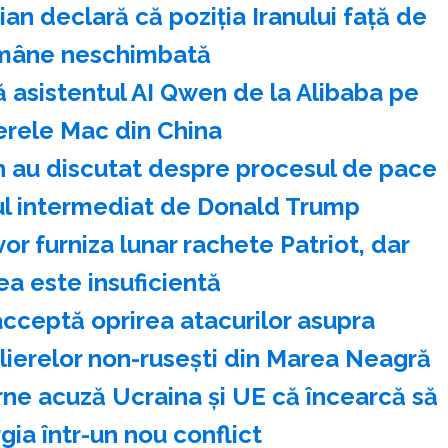
n declară că poziţia Iranului faţă de
mâne neschimbată
 asistentul AI Qwen de la Alibaba pe
rele Mac din China
n au discutat despre procesul de pace
dul intermediat de Donald Trump
or furniza lunar rachete Patriot, dar
ea este insuficientă
cceptă oprirea atacurilor asupra
olierelor non-ruseşti din Marea Neagră
rne acuză Ucraina şi UE că încearcă să
ia într-un nou conflict