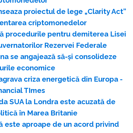
iptomonedelor
seaza proiectul de lege „Clarity Act”
entarea criptomonedelor
ă procedurile pentru demiterea Lisei
uvernatorilor Rezervei Federale
ina se angajează să-şi consolideze
urile economice
agrava criza energetică din Europa -
nancial TImes
a SUA la Londra este acuzată de
litică în Marea Britanie
că este aproape de un acord privind