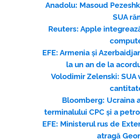
Anadolu: Masoud Pezeshkia
SUA ră
Reuters: Apple integrează
compute
EFE: Armenia şi Azerbaidja
la un an de la acor
Volodimir Zelenski: SUA v
cantitat
Bloomberg: Ucraina a
terminalului CPC şi a petr
EFE: Ministerul rus de Exte
atragă Georg