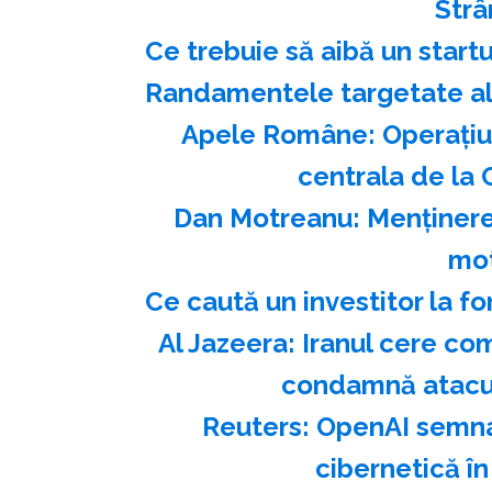
Str
Ce trebuie să aibă un start
Randamentele targetate ale
Apele Române: Operaţiu
centrala de la 
Dan Motreanu: Menţinerea
mot
Ce caută un investitor la fo
Al Jazeera: Iranul cere co
condamnă atacur
Reuters: OpenAI semnal
cibernetică în