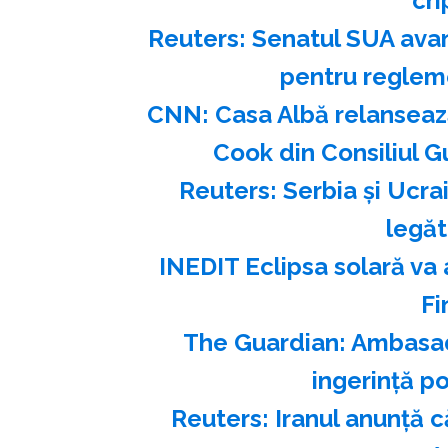
cr
Reuters: Senatul SUA avan
pentru reglem
CNN: Casa Albă relanseaz
Cook din Consiliul G
Reuters: Serbia şi Ucra
legăt
INEDIT Eclipsa solară va 
Fi
The Guardian: Ambasad
ingerinţă po
Reuters: Iranul anunţă 