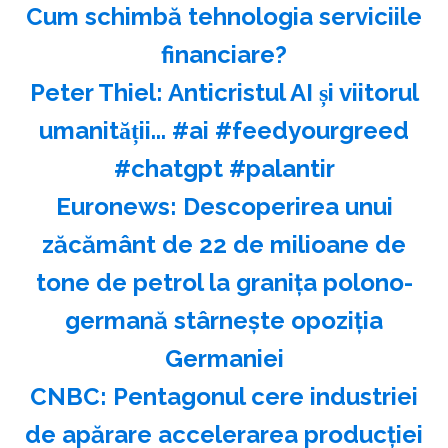
Cum schimbă tehnologia serviciile
financiare?
Peter Thiel: Anticristul AI și viitorul
umanității... #ai #feedyourgreed
#chatgpt #palantir
Euronews: Descoperirea unui
zăcământ de 22 de milioane de
tone de petrol la graniţa polono-
germană stârneşte opoziţia
Germaniei
CNBC: Pentagonul cere industriei
de apărare accelerarea producţiei