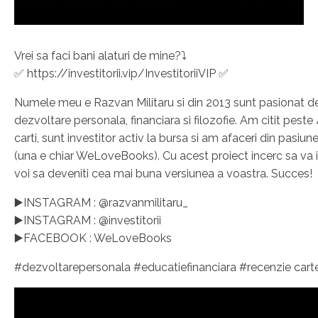
Vrei sa faci bani alaturi de mine?⤵️
✅ https://investitorii.vip/InvestitoriiVIP ✅
Numele meu e Razvan Militaru si din 2013 sunt pasionat d
dezvoltare personala, financiara si filozofie. Am citit pest
carti, sunt investitor activ la bursa si am afaceri din pasiu
(una e chiar WeLoveBooks). Cu acest proiect incerc sa va i
voi sa deveniti cea mai buna versiunea a voastra. Succes!
▶️INSTAGRAM : @razvanmilitaru_
▶️INSTAGRAM : @investitorii
▶️FACEBOOK : WeLoveBooks
#dezvoltarepersonala #educatiefinanciara #recenzie cart