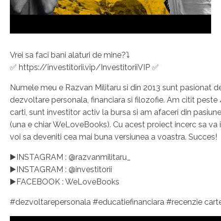
Vrei sa faci bani alaturi de mine?⤵️
✅ https://investitorii.vip/InvestitoriiVIP ✅
Numele meu e Razvan Militaru si din 2013 sunt pasionat d
dezvoltare personala, financiara si filozofie. Am citit pest
carti, sunt investitor activ la bursa si am afaceri din pasiu
(una e chiar WeLoveBooks). Cu acest proiect incerc sa va i
voi sa deveniti cea mai buna versiunea a voastra. Succes!
▶️INSTAGRAM : @razvanmilitaru_
▶️INSTAGRAM : @investitorii
▶️FACEBOOK : WeLoveBooks
#dezvoltarepersonala #educatiefinanciara #recenzie cart