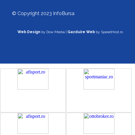
© Copyright 2023 InfoBursa
Web Design
by Dow Media |
Gazduire Web
by SpeedHost.ro