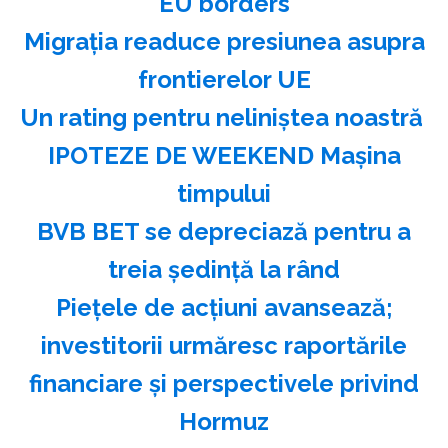
EU borders
Migraţia readuce presiunea asupra
frontierelor UE
Un rating pentru neliniştea noastră
IPOTEZE DE WEEKEND Maşina
timpului
BVB BET se depreciază pentru a
treia şedinţă la rând
Pieţele de acţiuni avansează;
investitorii urmăresc raportările
financiare şi perspectivele privind
Hormuz