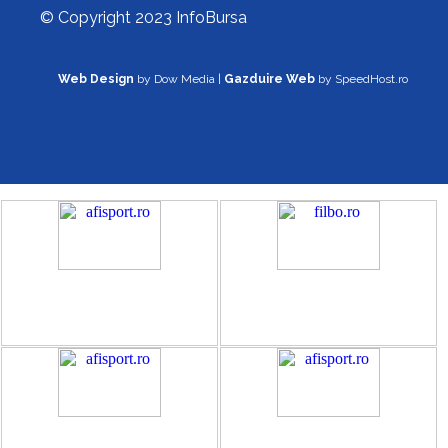
© Copyright 2023 InfoBursa
Web Design
by Dow Media |
Gazduire Web
by SpeedHost.ro