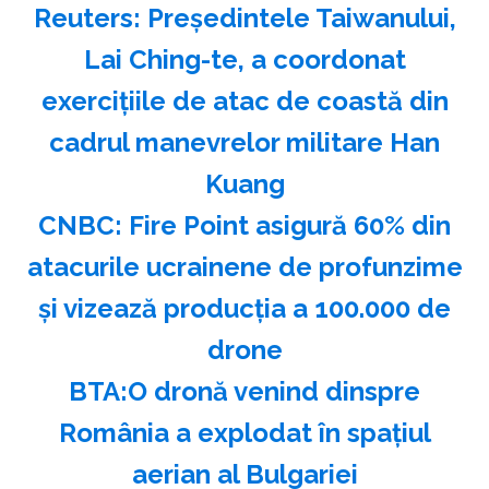
Reuters: Preşedintele Taiwanului,
Lai Ching-te, a coordonat
exerciţiile de atac de coastă din
cadrul manevrelor militare Han
Kuang
CNBC: Fire Point asigură 60% din
atacurile ucrainene de profunzime
şi vizează producţia a 100.000 de
drone
BTA:O dronă venind dinspre
România a explodat în spaţiul
aerian al Bulgariei