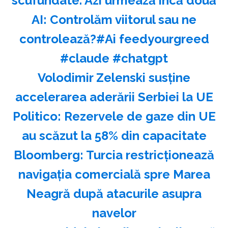
scufundate. Azi urmează încă două
AI: Controlăm viitorul sau ne
controlează?#Ai feedyourgreed
#claude #chatgpt
Volodimir Zelenski susţine
accelerarea aderării Serbiei la UE
Politico: Rezervele de gaze din UE
au scăzut la 58% din capacitate
Bloomberg: Turcia restricţionează
navigaţia comercială spre Marea
Neagră după atacurile asupra
navelor