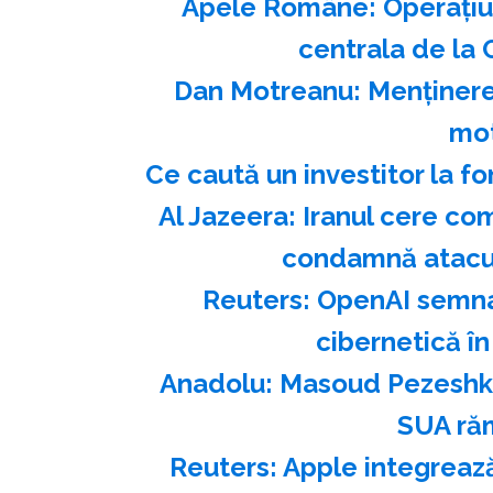
Apele Române: Operaţiu
centrala de la 
Dan Motreanu: Menţinerea
mot
Ce caută un investitor la fo
Al Jazeera: Iranul cere co
condamnă atacur
Reuters: OpenAI semnal
cibernetică în
Anadolu: Masoud Pezeshkia
SUA ră
Reuters: Apple integrează