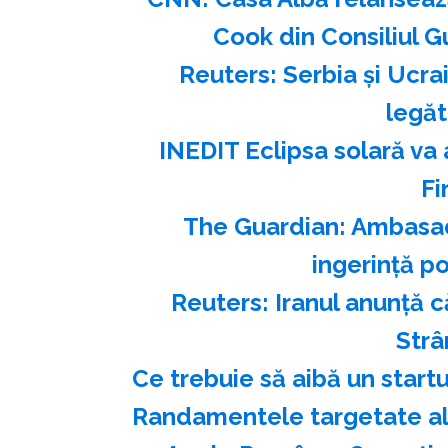
Cook din Consiliul G
Reuters: Serbia şi Ucra
legăt
INEDIT Eclipsa solară va 
Fi
The Guardian: Ambasad
ingerinţă po
Reuters: Iranul anunţă 
Str
Ce trebuie să aibă un start
Randamentele targetate ale