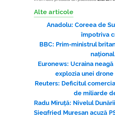
Alte articole
Anadolu: Coreea de Su
împotriva c
BBC: Prim-ministrul brit
naţional 
Euronews: Ucraina neagă 
explozia unei drone
Reuters: Deficitul comercia
de miliarde d
Radu Miruţă: Nivelul Dunări
Siegfried Mureşan acuză PS