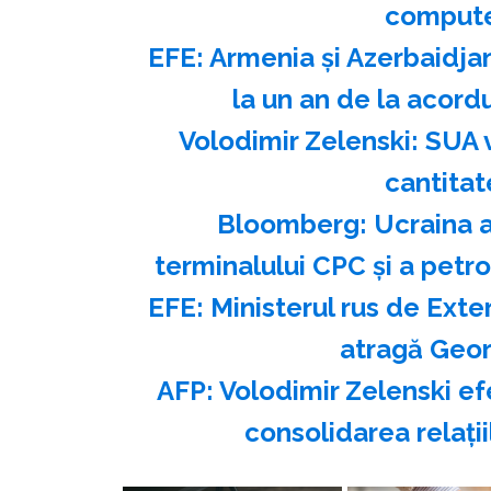
compute
EFE: Armenia şi Azerbaidja
la un an de la acor
Volodimir Zelenski: SUA v
cantitat
Bloomberg: Ucraina a
terminalului CPC şi a petr
EFE: Ministerul rus de Exte
atragă Georg
AFP: Volodimir Zelenski ef
consolidarea relaţi