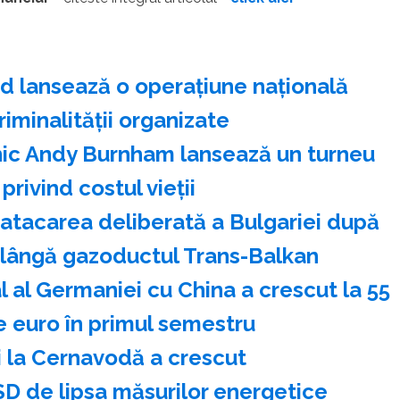
d lansează o operaţiune naţională
riminalităţii organizate
anic Andy Burnham lansează un turneu
privind costul vieţii
atacarea deliberată a Bulgariei după
 lângă gazoductul Trans-Balkan
l al Germaniei cu China a crescut la 55
e euro în primul semestru
i la Cernavodă a crescut
D de lipsa măsurilor energetice