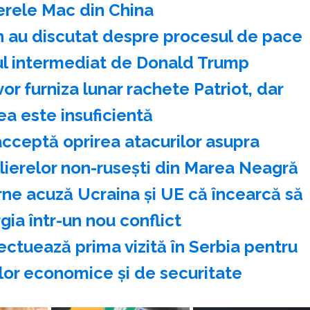
rele Mac din China
n au discutat despre procesul de pace
dul intermediat de Donald Trump
or furniza lunar rachete Patriot, dar
ea este insuficientă
cceptă oprirea atacurilor asupra
olierelor non-ruseşti din Marea Neagră
rne acuză Ucraina şi UE că încearcă să
ia într-un nou conflict
ectuează prima vizită în Serbia pentru
ilor economice şi de securitate