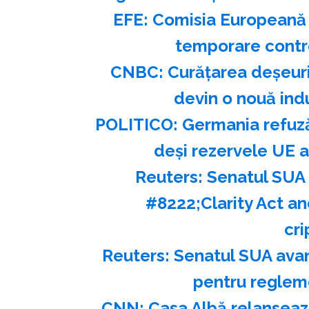
EFE: Comisia Europeană a
temporare contro
CNBC: Curăţarea deşeurilo
devin o nouă indu
POLITICO: Germania refuză 
deşi rezervele UE a
Reuters: Senatul SUA
#8222;Clarity Act a
cr
Reuters: Senatul SUA avan
pentru reglem
CNN: Casa Albă relanseaz