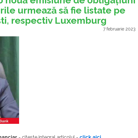
-o nouă emisiune de obligaţiuni
ile urmează să fie listate pe
ti, respectiv Luxemburg
7 februarie 2023
inanciar
- citeste integral articolul -
click aici