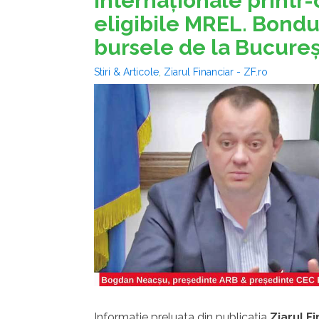
internaţionale printr
eligibile MREL. Bondur
bursele de la Bucureş
Stiri & Articole
,
Ziarul Financiar - ZF.ro
Informatie preluata din publicatia
Ziarul F