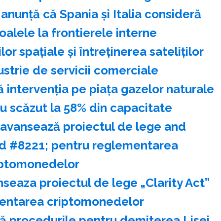
nunţă că Spania şi Italia consideră
alele la frontierele interne
r spaţiale şi întreţinerea sateliţilor
strie de servicii comerciale
intervenţia pe piaţa gazelor naturale
u scăzut la 58% din capacitate
 avansează proiectul de lege and
nd #8221; pentru reglementarea
iptomonedelor
seaza proiectul de lege „Clarity Act”
entarea criptomonedelor
ă procedurile pentru demiterea Lisei