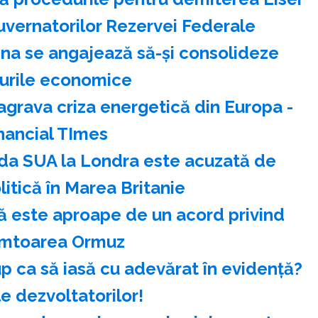
uvernatorilor Rezervei Federale
ina se angajează să-şi consolideze
urile economice
agrava criza energetică din Europa -
nancial TImes
a SUA la Londra este acuzată de
litică în Marea Britanie
că este aproape de un acord privind
âmtoarea Ormuz
up ca să iasă cu adevărat în evidență?
 dezvoltatorilor!