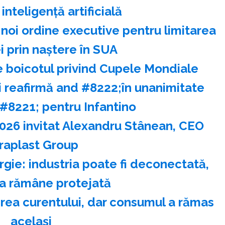
 inteligenţă artificială
oi ordine executive pentru limitarea
i prin naştere în SUA
e boicotul privind Cupele Mondiale
i reafirmă and #8222;în unanimitate
d #8221; pentru Infantino
2026 invitat Alexandru Stânean, CEO
raplast Group
ergie: industria poate fi deconectată,
ia rămâne protejată
rea curentului, dar consumul a rămas
acelaşi