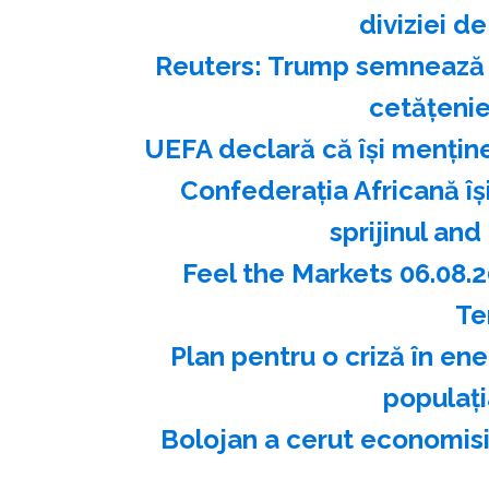
diviziei de
Reuters: Trump semnează n
cetăţenie
UEFA declară că îşi menţin
Confederaţia Africană îş
sprijinul an
Feel the Markets 06.08.
Te
Plan pentru o criză în en
populaţ
Bolojan a cerut economisi