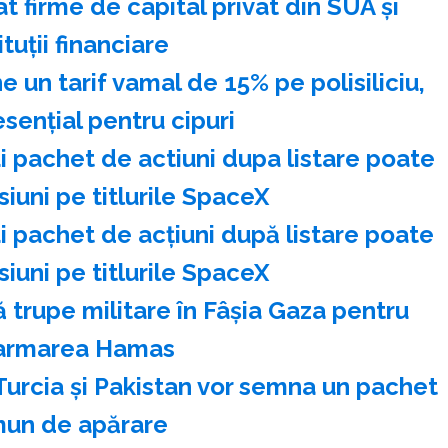
at firme de capital privat din SUA şi
ituţii financiare
un tarif vamal de 15% pe polisiliciu,
esenţial pentru cipuri
 pachet de actiuni dupa listare poate
siuni pe titlurile SpaceX
 pachet de acţiuni după listare poate
siuni pe titlurile SpaceX
trupe militare în Fâşia Gaza pentru
armarea Hamas
Turcia şi Pakistan vor semna un pachet
un de apărare