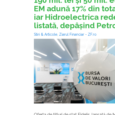
190 mil. lei şi 50 mil. 
EM adună 17% din total
iar Hidroelectrica r
listată, depâşind Petr
Stiri & Articole
,
Ziarul Financiar - ZF.ro
Oferta de titluri de stat Fidelis, lansată de