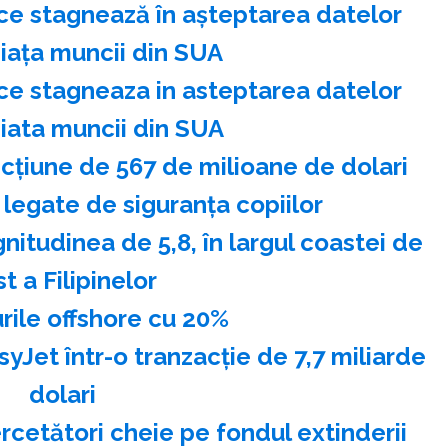
ice stagnează în aşteptarea datelor
piaţa muncii din SUA
ice stagneaza in asteptarea datelor
piata muncii din SUA
cţiune de 567 de milioane de dolari
legate de siguranţa copiilor
itudinea de 5,8, în largul coastei de
t a Filipinelor
rile offshore cu 20%
Jet într-o tranzacţie de 7,7 miliarde
dolari
cetători cheie pe fondul extinderii