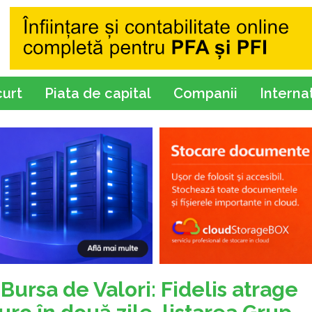
curt
Piata de capital
Companii
Interna
Bursa de Valori: Fidelis atrage