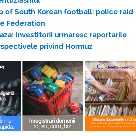
entuziasmul
op of South Korean football: police raid
he Federation
za; investitorii urmaresc raportarile
erspectivele privind Hormuz