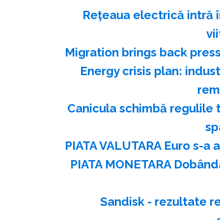
Reţeaua electrică intră î
vi
Migration brings back pres
Energy crisis plan: indu
rem
Canicula schimbă regulile t
sp
PIATA VALUTARA Euro s-a ap
PIATA MONETARA Dobânda l
Sandisk - rezultate 