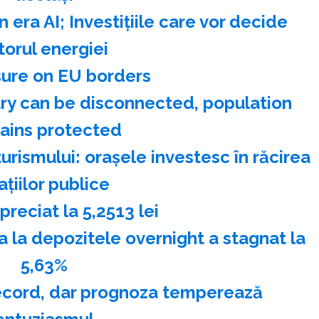
n era AI; Investiţiile care vor decide
itorul energiei
sure on EU borders
stry can be disconnected, population
ains protected
urismului: oraşele investesc în răcirea
aţiilor publice
reciat la 5,2513 lei
a depozitele overnight a stagnat la
5,63%
record, dar prognoza temperează