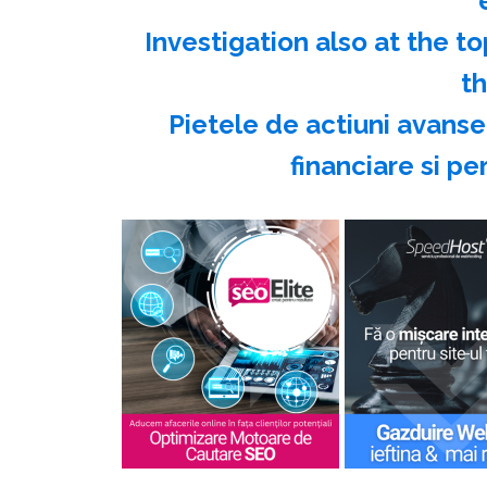
Investigation also at the t
t
Pietele de actiuni avansea
financiare si p