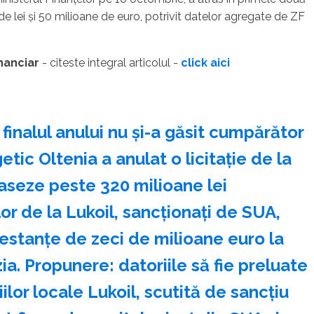
de lei şi 50 milioane de euro, potrivit datelor agregate de ZF
inanciar
- citeste integral articolul -
click aici
inalul anului nu și-a găsit cumpărător
tic Oltenia a anulat o licitație de la
aseze peste 320 milioane lei
lor de la Lukoil, sancționați de SUA,
estanțe de zeci de milioane euro la
zia. Propunere: datoriile să fie preluate
lor locale Lukoil, scutită de sancțiu