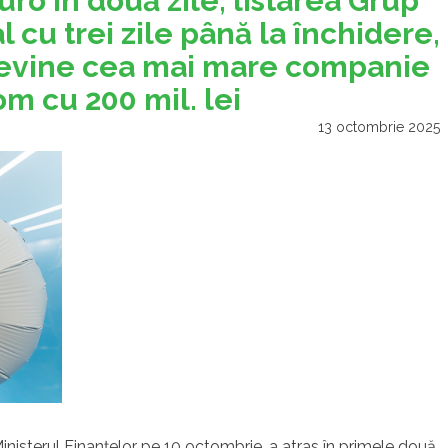
euro în două zile, listarea Grup
 cu trei zile până la închidere,
edevine cea mai mare companie
om cu 200 mil. lei
13 octombrie 2025
 Ministerul Finanţelor pe 10 octombrie, a atras în primele două