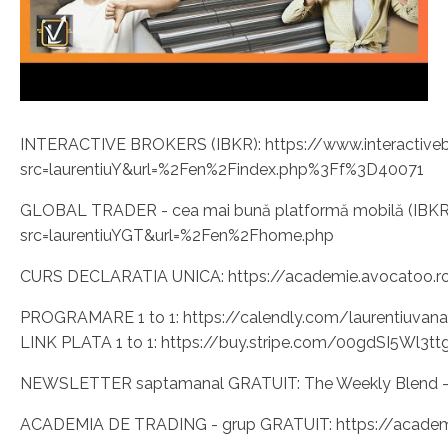
INTERACTIVE BROKERS (IBKR): https://www.interactive
src=laurentiuY&url=%2Fen%2Findex.php%3Ff%3D40071
GLOBAL TRADER - cea mai bună platformă mobilă (IBKR): 
src=laurentiuYGT&url=%2Fen%2Fhome.php
CURS DECLARATIA UNICA: https://academie.avocatoo.ro
PROGRAMARE 1 to 1: https://calendly.com/laurentiuvana/
LINK PLATA 1 to 1: https://buy.stripe.com/00gdSI5Wl3
NEWSLETTER saptamanal GRATUIT: The Weekly Blend - 
ACADEMIA DE TRADING - grup GRATUIT: https://academi