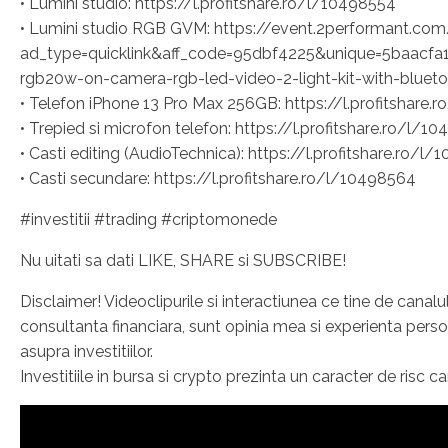
• Lumini studio: https://l.profitshare.ro/l/10498554
• Lumini studio RGB GVM: https://event.2performant.com
ad_type=quicklink&aff_code=95dbf4225&unique=5baacfa
rgb20w-on-camera-rgb-led-video-2-light-kit-with-bluet
• Telefon iPhone 13 Pro Max 256GB: https://l.profitshare
• Trepied si microfon telefon: https://l.profitshare.ro/l/1
• Casti editing (AudioTechnica): https://l.profitshare.ro/l
• Casti secundare: https://l.profitshare.ro/l/10498564
#investitii #trading #criptomonede
Nu uitati sa dati LIKE, SHARE si SUBSCRIBE!
Disclaimer! Videoclipurile si interactiunea ce tine de cana
consultanta financiara, sunt opinia mea si experienta perso
asupra investitiilor.
Investitiile in bursa si crypto prezinta un caracter de risc c