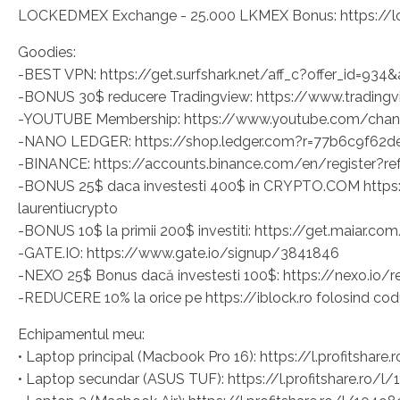
LOCKEDMEX Exchange - 25.000 LKMEX Bonus: https://lo
Goodies:
-BEST VPN: https://get.surfshark.net/aff_c?offer_id=934&
-BONUS 30$ reducere Tradingview: https://www.trading
-YOUTUBE Membership: https://www.youtube.com/cha
-NANO LEDGER: https://shop.ledger.com?r=77b6c9f62d
-BINANCE: https://accounts.binance.com/en/register?r
-BONUS 25$ daca investesti 400$ in CRYPTO.COM https:/
laurentiucrypto
-BONUS 10$ la primii 200$ investiti: https://get.maiar.co
-GATE.IO: https://www.gate.io/signup/3841846
-NEXO 25$ Bonus dacă investesti 100$: https://nexo.io/r
-REDUCERE 10% la orice pe https://iblock.ro folosind codu
Echipamentul meu:
• Laptop principal (Macbook Pro 16): https://l.profitshar
• Laptop secundar (ASUS TUF): https://l.profitshare.ro/l