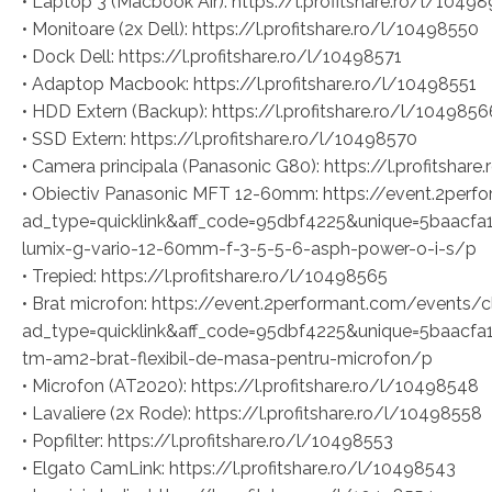
• Laptop 3 (Macbook Air): https://l.profitshare.ro/l/1049
• Monitoare (2x Dell): https://l.profitshare.ro/l/10498550
• Dock Dell: https://l.profitshare.ro/l/10498571
• Adaptop Macbook: https://l.profitshare.ro/l/10498551
• HDD Extern (Backup): https://l.profitshare.ro/l/1049856
• SSD Extern: https://l.profitshare.ro/l/10498570
• Camera principala (Panasonic G80): https://l.profitshar
• Obiectiv Panasonic MFT 12-60mm: https://event.2perf
ad_type=quicklink&aff_code=95dbf4225&unique=5baacfa
lumix-g-vario-12-60mm-f-3-5-5-6-asph-power-o-i-s/p
• Trepied: https://l.profitshare.ro/l/10498565
• Brat microfon: https://event.2performant.com/events/c
ad_type=quicklink&aff_code=95dbf4225&unique=5baacfa
tm-am2-brat-flexibil-de-masa-pentru-microfon/p
• Microfon (AT2020): https://l.profitshare.ro/l/10498548
• Lavaliere (2x Rode): https://l.profitshare.ro/l/10498558
• Popfilter: https://l.profitshare.ro/l/10498553
• Elgato CamLink: https://l.profitshare.ro/l/10498543