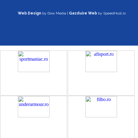
Web Design
by Dow Media |
Gazduire Web
by SpeedHost.ro