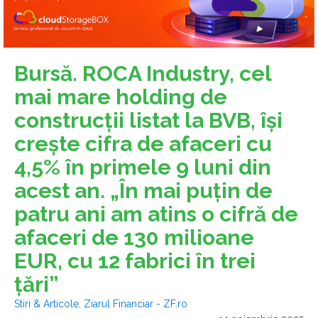
Bursă. ROCA Industry, cel
mai mare holding de
construcţii listat la BVB, îşi
creşte cifra de afaceri cu
4,5% în primele 9 luni din
acest an. „În mai puţin de
patru ani am atins o cifră de
afaceri de 130 milioane
EUR, cu 12 fabrici în trei
ţări”
Stiri & Articole
,
Ziarul Financiar - ZF.ro