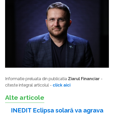
Informatie preluata din publicatia
Ziarul Financiar
-
citeste integral articolul -
click aici
Alte articole
INEDIT Eclipsa solară va agrava