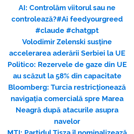
AI: Controlăm viitorul sau ne
controlează?#Ai feedyourgreed
#claude #chatgpt
Volodimir Zelenski susţine
accelerarea aderării Serbiei la UE
Politico: Rezervele de gaze din UE
au scăzut la 58% din capacitate
Bloomberg: Turcia restricţionează
navigaţia comercială spre Marea
Neagră după atacurile asupra
navelor
MTI: Partidul Tisza îl nominalizează