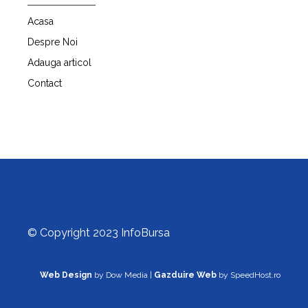
Acasa
Despre Noi
Adauga articol
Contact
© Copyright 2023 InfoBursa
Web Design
by Dow Media |
Gazduire Web
by SpeedHost.ro