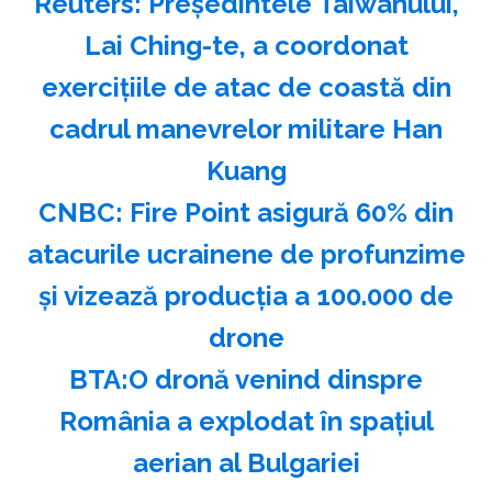
Reuters: Preşedintele Taiwanului,
Lai Ching-te, a coordonat
exerciţiile de atac de coastă din
cadrul manevrelor militare Han
Kuang
CNBC: Fire Point asigură 60% din
atacurile ucrainene de profunzime
şi vizează producţia a 100.000 de
drone
BTA:O dronă venind dinspre
România a explodat în spaţiul
aerian al Bulgariei