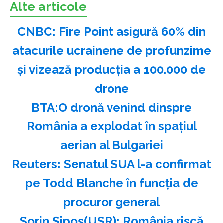
Alte articole
CNBC: Fire Point asigură 60% din
atacurile ucrainene de profunzime
şi vizează producţia a 100.000 de
drone
BTA:O dronă venind dinspre
România a explodat în spaţiul
aerian al Bulgariei
Reuters: Senatul SUA l-a confirmat
pe Todd Blanche în funcţia de
procuror general
Sorin Şipoş(USR): România riscă