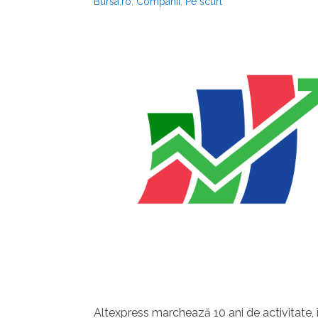
Bursa.ro
,
Companii
,
Pe scurt
Altexpress marchează 10 ani de activitate, î