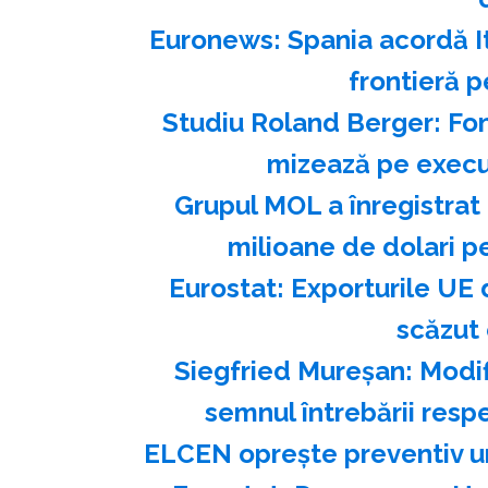
Euronews: Spania acordă Ita
frontieră p
Studiu Roland Berger: Fon
mizează pe execuţ
Grupul MOL a înregistrat
milioane de dolari pe
Eurostat: Exporturile UE 
scăzut 
Siegfried Mureşan: Modif
semnul întrebării res
ELCEN opreşte preventiv un