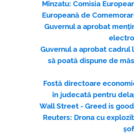
Mînzatu: Comisia European
Europeană de Comemorare 
Guvernul a aprobat menţine
electro
Guvernul a aprobat cadrul 
să poată dispune de măsu
Fostă directoare economic
în judecată pentru dela
Wall Street - Greed is good
Reuters: Drona cu explozib
şo