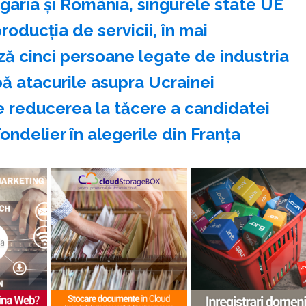
aria şi România, singurele state UE
roducţia de servicii, în mai
ă cinci persoane legate de industria
pă atacurile asupra Ucrainei
e reducerea la tăcere a candidatei
ndelier în alegerile din Franţa