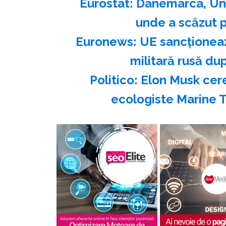
Eurostat: Danemarca, Ung
unde a scăzut p
Euronews: UE sancţioneaz
militară rusă du
Politico: Elon Musk cer
ecologiste Marine To