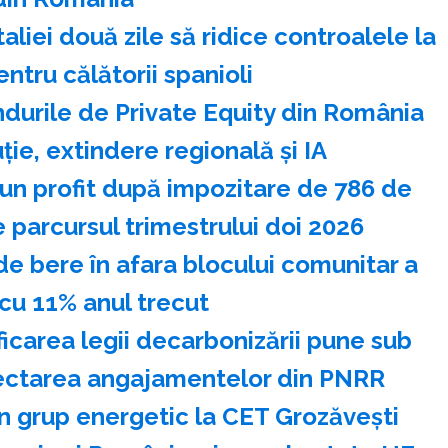
liei două zile să ridice controalele la
entru călătorii spanioli
durile de Private Equity din România
ie, extindere regională şi IA
 un profit după impozitare de 786 de
 parcursul trimestrului doi 2026
de bere în afara blocului comunitar a
cu 11% anul trecut
icarea legii decarbonizării pune sub
pectarea angajamentelor din PNRR
 grup energetic la CET Grozăveşti