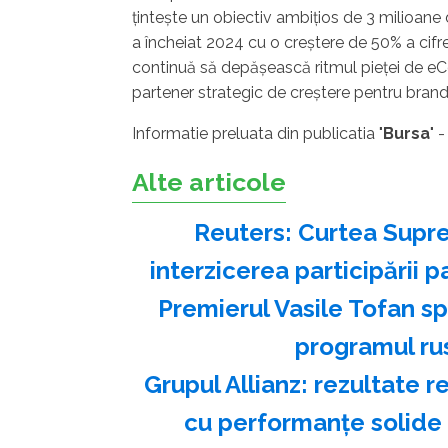
ţinteşte un obiectiv ambiţios de 3 milioane 
a încheiat 2024 cu o creştere de 50% a cifr
continuă să depăşească ritmul pieţei de e
partener strategic de creştere pentru brandur
Informatie preluata din publicatia "
Bursa
" 
Alte articole
Reuters: Curtea Supre
interzicerea participării p
Premierul Vasile Tofan s
programul ru
Grupul Allianz: rezultate r
cu performanțe solide