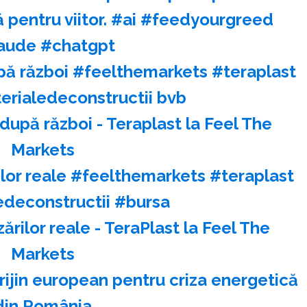
 pentru viitor. #ai #feedyourgreed
aude #chatgpt
pă război #feelthemarkets #teraplast
erialedeconstructii bvb
după război - Teraplast la Feel The
Markets
rilor reale #feelthemarkets #teraplast
edeconstructii #bursa
zărilor reale - TeraPlast la Feel The
Markets
rijin european pentru criza energetică
din România