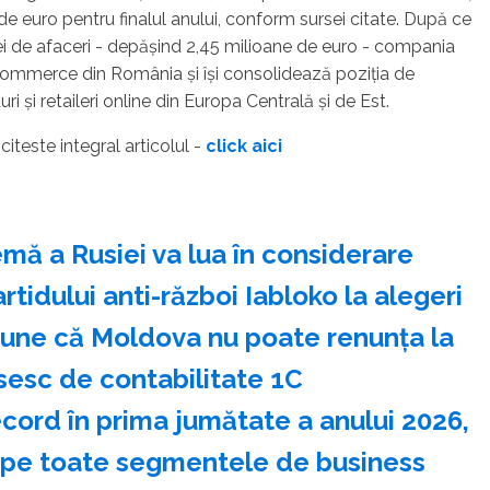
de euro pentru finalul anului, conform sursei citate. După ce
ei de afaceri - depăşind 2,45 milioane de euro - compania
Commerce din România şi îşi consolidează poziţia de
i şi retaileri online din Europa Centrală şi de Est.
- citeste integral articolul -
click aici
mă a Rusiei va lua în considerare
artidului anti-război Iabloko la alegeri
pune că Moldova nu poate renunţa la
sesc de contabilitate 1C
ecord în prima jumătate a anului 2026,
 pe toate segmentele de business