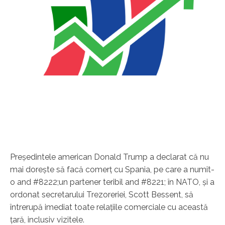
Preşedintele american Donald Trump a declarat că nu
mai doreşte să facă comerţ cu Spania, pe care a numit-
o and #8222;un partener teribil and #8221; în NATO, şi a
ordonat secretarului Trezoreriei, Scott Bessent, să
întrerupă imediat toate relaţiile comerciale cu această
ţară, inclusiv vizitele.