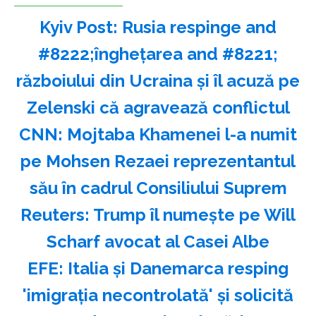
Kyiv Post: Rusia respinge and
#8222;îngheţarea and #8221;
războiului din Ucraina şi îl acuză pe
Zelenski că agravează conflictul
CNN: Mojtaba Khamenei l-a numit
pe Mohsen Rezaei reprezentantul
său în cadrul Consiliului Suprem
Reuters: Trump îl numeşte pe Will
Scharf avocat al Casei Albe
EFE: Italia şi Danemarca resping
'imigraţia necontrolată' şi solicită