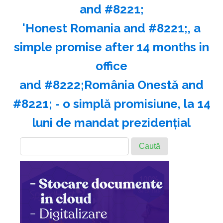
and #8221;
'Honest Romania and #8221;, a
simple promise after 14 months in
office
and #8222;România Onestă and
#8221; - o simplă promisiune, la 14
luni de mandat prezidenţial