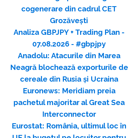
cogenerare din cadrul CET
Grozăvești
Analiza GBPJPY + Trading Plan -
07.08.2026 - #gbpjpy
Anadolu: Atacurile din Marea
Neagră blochează exporturile de
cereale din Rusia şi Ucraina
Euronews: Meridiam preia
pachetul majoritar al Great Sea
Interconnector
Eurostat: România, ultimul loc în
UE la bugetul pe locuitor pentru